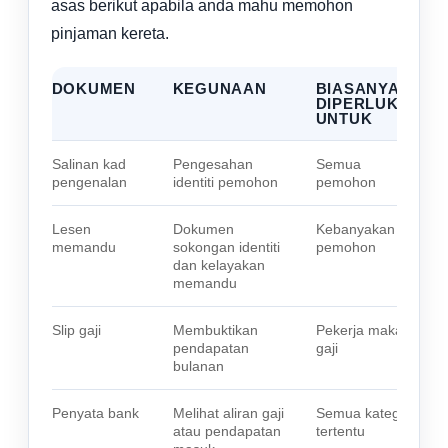
asas berikut apabila anda mahu memohon
pinjaman kereta.
DOKUMEN
KEGUNAAN
BIASANYA
DIPERLUKAN
UNTUK
Salinan kad
Pengesahan
Semua
pengenalan
identiti pemohon
pemohon
Lesen
Dokumen
Kebanyakan
memandu
sokongan identiti
pemohon
dan kelayakan
memandu
Slip gaji
Membuktikan
Pekerja makan
pendapatan
gaji
bulanan
Penyata bank
Melihat aliran gaji
Semua kategori
atau pendapatan
tertentu