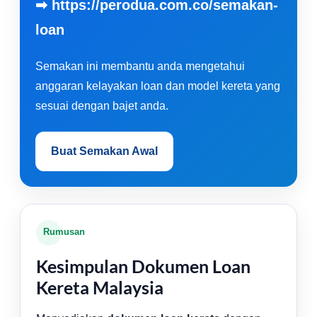
➡
https://perodua.com.co/semakan-
loan
Semakan ini membantu anda mengetahui
anggaran kelayakan loan dan model kereta yang
sesuai dengan bajet anda.
Buat Semakan Awal
Rumusan
Kesimpulan Dokumen Loan
Kereta Malaysia