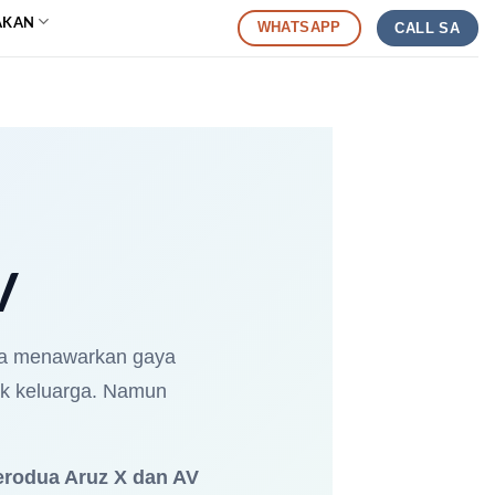
AKAN
WHATSAPP
CALL SA
V
ana menawarkan gaya
uk keluarga. Namun
erodua Aruz X dan AV