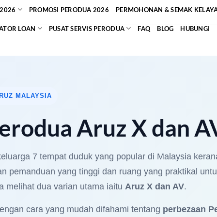
2026
PROMOSI PERODUA 2026
PERMOHONAN & SEMAK KELAY
ATOR LOAN
PUSAT SERVIS PERODUA
FAQ
BLOG
HUBUNGI
ARUZ MALAYSIA
erodua Aruz X dan A
keluarga 7 tempat duduk yang popular di Malaysia ker
n pemanduan yang tinggi dan ruang yang praktikal unt
a melihat dua varian utama iaitu
Aruz X dan AV
.
dengan cara yang mudah difahami tentang
perbezaan P