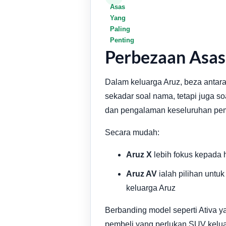
Asas
Yang
Paling
Penting
Perbezaan Asas
Dalam keluarga Aruz, beza antara 
sekadar soal nama, tetapi juga s
dan pengalaman keseluruhan pem
Secara mudah:
Aruz X
lebih fokus kepada 
Aruz AV
ialah pilihan untu
keluarga Aruz
Berbanding model seperti Ativa y
pembeli yang perlukan SUV kelua