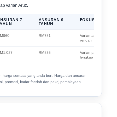
ap varian Aruz.
ANSURAN 7
ANSURAN 9
FOKUS RINGKAS
TAHUN
TAHUN
M960
RM781
Varian asas dengan ha
rendah
M1,027
RM835
Varian paling tinggi da
lengkap
kan harga semasa yang anda beri. Harga dan ansuran
si, promosi, kadar faedah dan pakej pembiayaan.