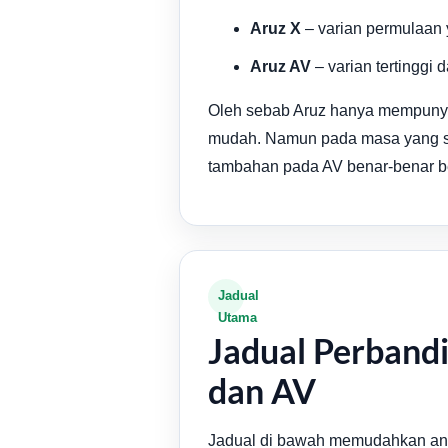
Aruz X
– varian permulaan 
Aruz AV
– varian tertinggi 
Oleh sebab Aruz hanya mempunyai
mudah. Namun pada masa yang sam
tambahan pada AV benar-benar be
Jadual
Utama
Jadual Perband
dan AV
Jadual di bawah memudahkan anda