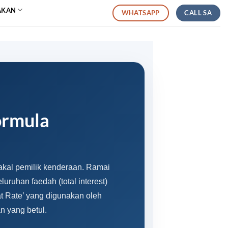
AKAN
CALL SA
WHATSAPP
ormula
akal pemilik kenderaan. Ramai
ruhan faedah (total interest)
t Rate’ yang digunakan oleh
n yang betul.