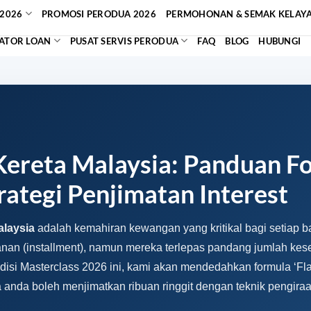
2026
PROMOSI PERODUA 2026
PERMOHONAN & SEMAK KELAY
ATOR LOAN
PUSAT SERVIS PERODUA
FAQ
BLOG
HUBUNGI
Kereta Malaysia: Panduan F
ategi Penjimatan Interest
alaysia
adalah kemahiran kewangan yang kritikal bagi setiap b
nan (installment), namun mereka terlepas pandang jumlah keselu
isi Masterclass 2026 ini, kami akan mendedahkan formula ‘Fla
nda boleh menjimatkan ribuan ringgit dengan teknik pengiraa