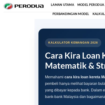
Skip
LAMAN UTAMA
MODEL PERODUA 
to
PERBANDINGAN MODEL
KALKUL
content
KALKULATOR KEWANGAN 2026
Cara Kira Loan 
Matematik & Str
Memahami
cara kira loan kereta M
pembeli hanya melihat bayaran bula
yang dibayar kepada bank. Dalam ed
bank-bank Malaysia dan bagaimana a