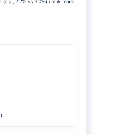
(e.g., 2.2% vs 3.0%) untuk model-
t