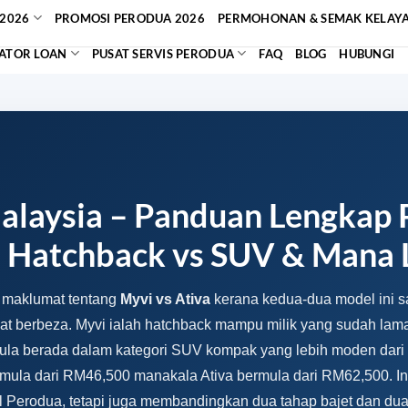
2026
PROMOSI PERODUA 2026
PERMOHONAN & SEMAK KELAY
ATOR LOAN
PUSAT SERVIS PERODUA
FAQ
BLOG
HUBUNGI
Malaysia – Panduan Lengkap
, Hatchback vs SUV & Mana 
i maklumat tentang
Myvi vs Ativa
kerana kedua-dua model ini 
at berbeza. Myvi ialah hatchback mampu milik yang sudah lama
pula berada dalam kategori SUV kompak yang lebih moden dari
mula dari RM46,500 manakala Ativa bermula dari RM62,500. I
Perodua, tetapi juga membandingkan dua tahap bajet dan dua