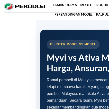
Skip
LAMAN UTAMA
MODEL PERODUA 
to
PERBANDINGAN MODEL
KALKUL
content
CLUSTER MODEL VS MODEL
Myvi vs Ativa 
Harga, Ansuran
Ramai pembeli di Malaysia mencar
tetapi membawa karakter yang sang
pembeli Malaysia, manakala Ativa 
pemanduan. Secara rasmi, Myvi ber
sekadar membandingkan dua model 