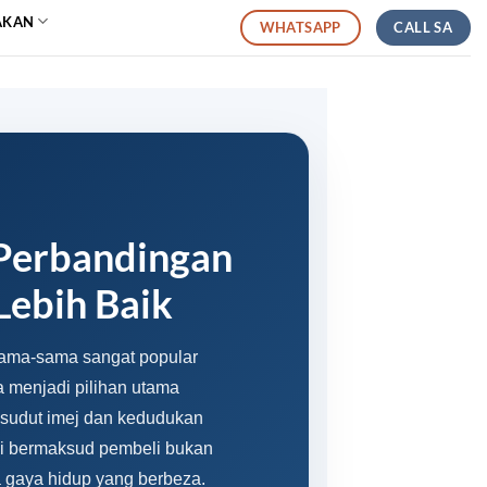
AKAN
CALL SA
WHATSAPP
 Perbandingan
Lebih Baik
sama-sama sangat popular
 menjadi pilihan utama
 sudut imej dan kedudukan
ni bermaksud pembeli bukan
 gaya hidup yang berbeza.