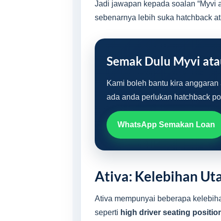
Jadi jawapan kepada soalan “Myvi a
sebenarnya lebih suka hatchback 
Semak Dulu Myvi atau
Kami boleh bantu kira anggaran 
ada anda perlukan hatchback p
WhatsApp Semakan Loan
Ativa: Kelebihan Ut
Ativa mempunyai beberapa kelebiha
seperti
high driver seating positio