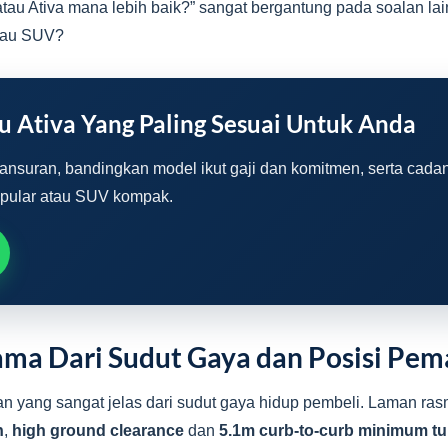
tau Ativa mana lebih baik?” sangat bergantung pada soalan lai
atau SUV?
 Ativa Yang Paling Sesuai Untuk Anda
ansuran, bandingkan model ikut gaji dan komitmen, serta cadan
opular atau SUV kompak.
ama Dari Sudut Gaya dan Posisi Pe
n yang sangat jelas dari sudut gaya hidup pembeli. Laman ra
n
,
high ground clearance
dan
5.1m curb-to-curb minimum tu