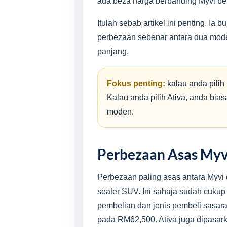
ada beza harga berbanding Myvi be
Itulah sebab artikel ini penting. I
perbezaan sebenar antara dua model
panjang.
Fokus penting:
kalau anda pilih
Kalau anda pilih Ativa, anda bia
moden.
Perbezaan Asas Myvi
Perbezaan paling asas antara Myvi 
seater SUV. Ini sahaja sudah cuku
pembelian dan jenis pembeli sasa
pada RM62,500. Ativa juga dipasar