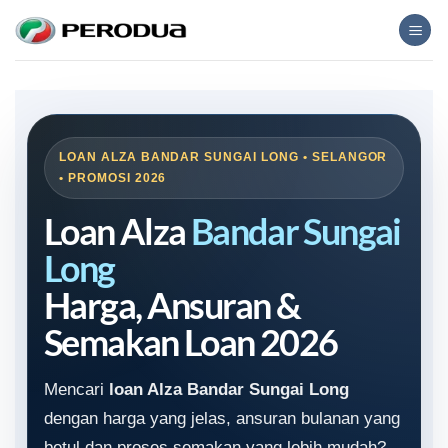
Skip
to
content
LOAN ALZA BANDAR SUNGAI LONG • SELANGOR
• PROMOSI 2026
Loan Alza
Bandar Sungai
Long
Harga, Ansuran &
Semakan Loan 2026
Mencari
loan Alza Bandar Sungai Long
dengan harga yang jelas, ansuran bulanan yang
betul dan proses semakan yang lebih mudah?