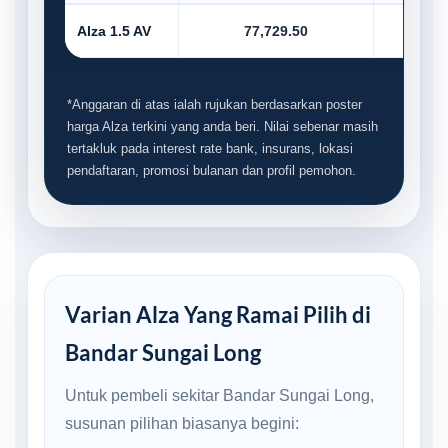
Alza 1.5 AV
77,729.50
7,7
*Anggaran di atas ialah rujukan berdasarkan poster
harga Alza terkini yang anda beri. Nilai sebenar masih
tertakluk pada interest rate bank, insurans, lokasi
pendaftaran, promosi bulanan dan profil pemohon.
Varian Alza Yang Ramai Pilih di
Bandar Sungai Long
Untuk pembeli sekitar Bandar Sungai Long,
susunan pilihan biasanya begini: