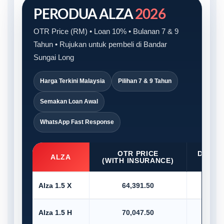
PERODUA ALZA
2026
OTR Price (RM) • Loan 10% • Bulanan 7 & 9
Tahun • Rujukan untuk pembeli di Bandar
Sungai Long
Harga Terkini Malaysia
Pilihan 7 & 9 Tahun
Semakan Loan Awal
WhatsApp Fast Response
OTR PRICE
D/PAY
ALZA
(WITH INSURANCE)
10
Alza 1.5 X
64,391.50
6,4
Alza 1.5 H
70,047.50
7,0