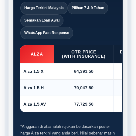
Harga Terkini Malaysia
Pilihan 7 & 9 Tahun
Semakan Loan Awal
WhatsApp Fast Response
OTR PRICE
D/PAY
ALZA
(WITH INSURANCE)
10
Alza 1.5 X
64,391.50
6,4
Alza 1.5 H
70,047.50
7,0
Alza 1.5 AV
77,729.50
7,7
*Anggaran di atas ialah rujukan berdasarkan poster
harga Alza terkini yang anda beri. Nilai sebenar masih