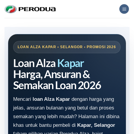
Skip
to
content
LOAN ALZA KAPAR • SELANGOR • PROMOSI 2026
Loan Alza
Kapar
Harga, Ansuran &
Semakan Loan 2026
Mencari
loan Alza Kapar
dengan harga yang
jelas, ansuran bulanan yang betul dan proses
semakan yang lebih mudah? Halaman ini dibina
khas untuk bantu pembeli di
Kapar, Selangor
faham pilihan varian Perodua Alza, bajet