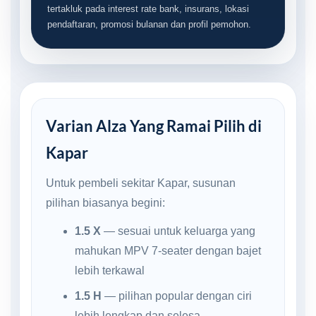
tertakluk pada interest rate bank, insurans, lokasi
pendaftaran, promosi bulanan dan profil pemohon.
Varian Alza Yang Ramai Pilih di
Kapar
Untuk pembeli sekitar Kapar, susunan
pilihan biasanya begini:
1.5 X
— sesuai untuk keluarga yang
mahukan MPV 7-seater dengan bajet
lebih terkawal
1.5 H
— pilihan popular dengan ciri
lebih lengkap dan selesa