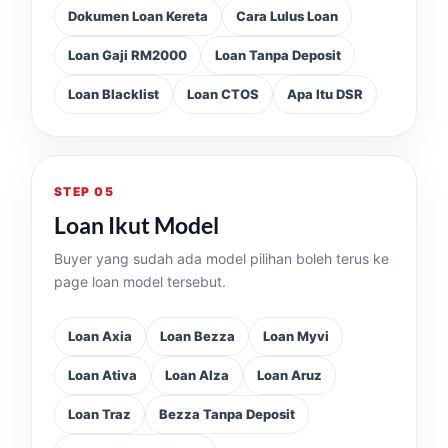
Dokumen Loan Kereta
Cara Lulus Loan
Loan Gaji RM2000
Loan Tanpa Deposit
Loan Blacklist
Loan CTOS
Apa Itu DSR
STEP 05
Loan Ikut Model
Buyer yang sudah ada model pilihan boleh terus ke
page loan model tersebut.
Loan Axia
Loan Bezza
Loan Myvi
Loan Ativa
Loan Alza
Loan Aruz
Loan Traz
Bezza Tanpa Deposit