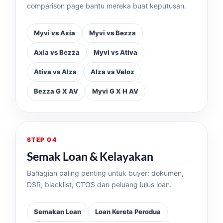
comparison page bantu mereka buat keputusan.
Myvi vs Axia
Myvi vs Bezza
Axia vs Bezza
Myvi vs Ativa
Ativa vs Alza
Alza vs Veloz
Bezza G X AV
Myvi G X H AV
STEP 04
Semak Loan & Kelayakan
Bahagian paling penting untuk buyer: dokumen,
DSR, blacklist, CTOS dan peluang lulus loan.
Semakan Loan
Loan Kereta Perodua