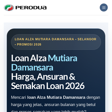
Skip
to
content
LOAN ALZA MUTIARA DAMANSARA • SELANGOR
• PROMOSI 2026
Loan Alza
Mutiara
Damansara
Harga, Ansuran &
Semakan Loan 2026
Mencari
loan Alza Mutiara Damansara
dengan
harga yang jelas, ansuran bulanan yang betul
dan proses semakan yang lebih mudah?