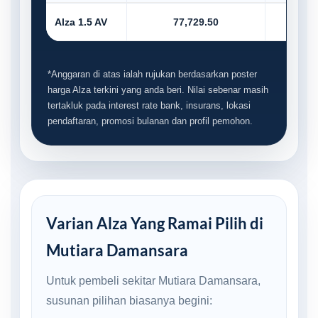
Alza 1.5 AV
77,729.50
7,7
*Anggaran di atas ialah rujukan berdasarkan poster
harga Alza terkini yang anda beri. Nilai sebenar masih
tertakluk pada interest rate bank, insurans, lokasi
pendaftaran, promosi bulanan dan profil pemohon.
Varian Alza Yang Ramai Pilih di
Mutiara Damansara
Untuk pembeli sekitar Mutiara Damansara,
susunan pilihan biasanya begini: