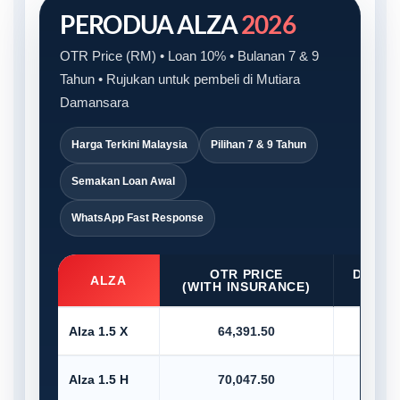
PERODUA ALZA
2026
OTR Price (RM) • Loan 10% • Bulanan 7 & 9
Tahun • Rujukan untuk pembeli di Mutiara
Damansara
Harga Terkini Malaysia
Pilihan 7 & 9 Tahun
Semakan Loan Awal
WhatsApp Fast Response
OTR PRICE
D/PAY
ALZA
(WITH INSURANCE)
10
Alza 1.5 X
64,391.50
6,4
Alza 1.5 H
70,047.50
7,0