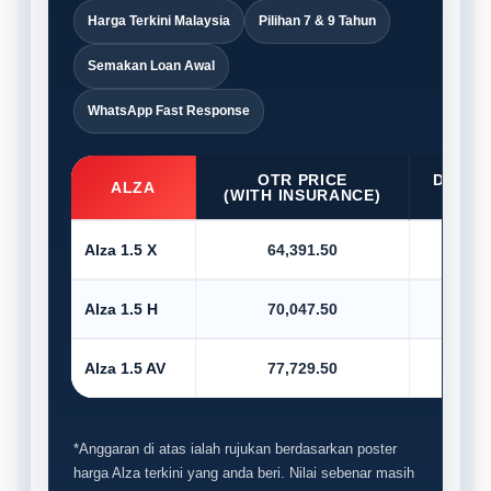
Harga Terkini Malaysia
Pilihan 7 & 9 Tahun
Semakan Loan Awal
WhatsApp Fast Response
OTR PRICE
D/PAY
ALZA
(WITH INSURANCE)
10
Alza 1.5 X
64,391.50
6,4
Alza 1.5 H
70,047.50
7,0
Alza 1.5 AV
77,729.50
7,7
*Anggaran di atas ialah rujukan berdasarkan poster
harga Alza terkini yang anda beri. Nilai sebenar masih