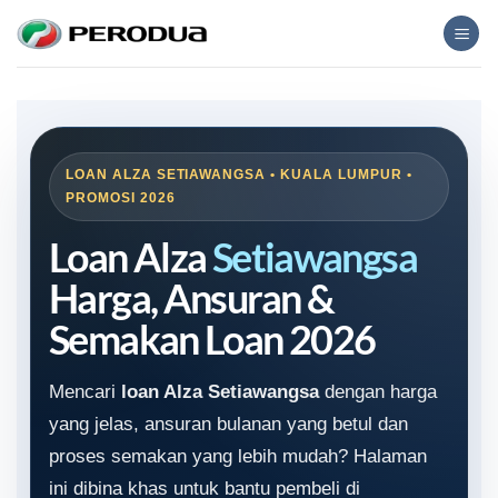
Skip
to
content
LOAN ALZA SETIAWANGSA • KUALA LUMPUR •
PROMOSI 2026
Loan Alza
Setiawangsa
Harga, Ansuran &
Semakan Loan 2026
Mencari
loan Alza Setiawangsa
dengan harga
yang jelas, ansuran bulanan yang betul dan
proses semakan yang lebih mudah? Halaman
ini dibina khas untuk bantu pembeli di