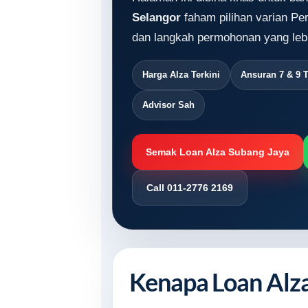
Selangor
faham pilihan varian Per
dan langkah permohonan yang lebi
Harga Alza Terkini
Ansuran 7 & 9 
Advisor Sah
Semak Loan Alza Subang Jaya
Call 011-2776 2169
Kenapa Loan Alza