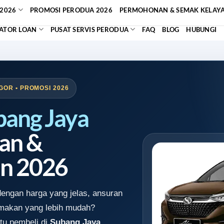
2026
PROMOSI PERODUA 2026
PERMOHONAN & SEMAK KELAY
ATOR LOAN
PUSAT SERVIS PERODUA
FAQ
BLOG
HUBUNGI
GOR • PROMOSI 2026
bang Jaya
an &
n 2026
engan harga yang jelas, ansuran
emakan yang lebih mudah?
tu pembeli di
Subang Jaya,