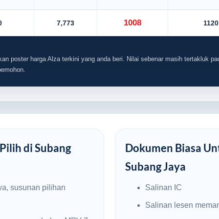
1008
0
7,773
1120
an poster harga Alza terkini yang anda beri. Nilai sebenar masih tertakluk pad
 pemohon.
Pilih di Subang
Dokumen Biasa Unt
Subang Jaya
a, susunan pilihan
Salinan IC
Salinan lesen mema