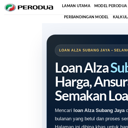
Skip
LAMAN UTAMA
MODEL PERODUA 
to
PERBANDINGAN MODEL
KALKUL
content
LOAN ALZA SUBANG JAYA • SELAN
Loan Alza
Su
Harga, Ansur
Semakan Loa
Mencari
loan Alza Subang Jaya
d
bulanan yang betul dan proses s
Halaman ini dibina khas untuk ban