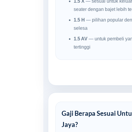
1.5 X
— sesuai untuk kelua
seater dengan bajet lebih t
1.5 H
— pilihan popular den
selesa
1.5 AV
— untuk pembeli yan
tertinggi
Gaji Berapa Sesuai Untu
Jaya?