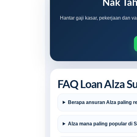
Nak Tah
Hantar gaji kasar, pekerjaan dan v
FAQ Loan Alza S
Berapa ansuran Alza paling 
Alza mana paling popular di