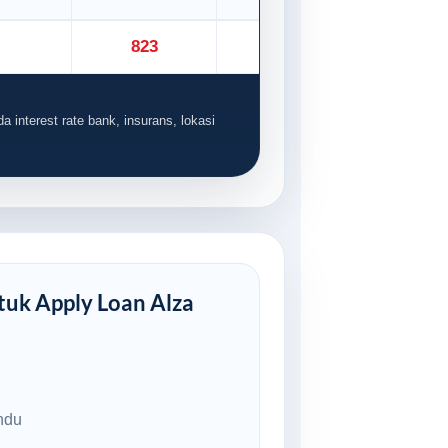
823
914
a interest rate bank, insurans, lokasi
uk Apply Loan Alza
ndu