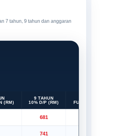
an 7 tahun, 9 tahun dan anggaran
UN
9 TAHUN
9 TAHUN
N (RM)
10% D/P (RM)
FULL LOAN (RM)
681
757
741
824