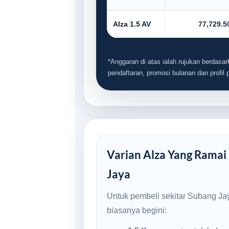
Alza 1.5 AV
77,729.5
*Anggaran di atas ialah rujukan berdasark
pendaftaran, promosi bulanan dan profil
Varian Alza Yang Ramai 
Jaya
Untuk pembeli sekitar Subang Jay
biasanya begini: