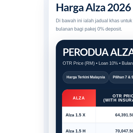
Harga Alza 2026
Di bawah ini ialah jadual khas unt
bulanan bagi pakej 0% deposit.
PERODUA ALZ
OTR Price (RM) • Loan 10% • Bulan
Harga Terkini Malaysia
Pilihan 7 & 
OTR PRI
ALZA
(WITH INSUR
Alza 1.5 X
64,391.5
Alza 1.5 H
70,047.5