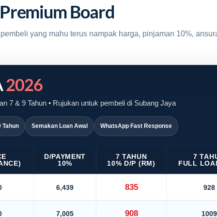
 Premium Board
uk pembeli yang mahu terus nampak harga, pinjaman 10%, ansur
A
2026
an 7 & 9 Tahun • Rujukan untuk pembeli di Subang Jaya
9 Tahun
Semakan Loan Awal
WhatsApp Fast Response
CE
D/PAYMENT
7 TAHUN
7 TAH
ANCE)
10%
10% D/P (RM)
FULL LOA
835
0
6,439
928
908
0
7,005
1009