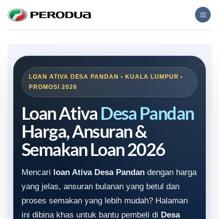
Skip
to
content
LOAN ATIVA DESA PANDAN • KUALA LUMPUR •
PROMOSI 2026
Loan Ativa
Desa Pandan
Harga, Ansuran &
Semakan Loan 2026
Mencari
loan Ativa Desa Pandan
dengan harga
yang jelas, ansuran bulanan yang betul dan
proses semakan yang lebih mudah? Halaman
ini dibina khas untuk bantu pembeli di
Desa