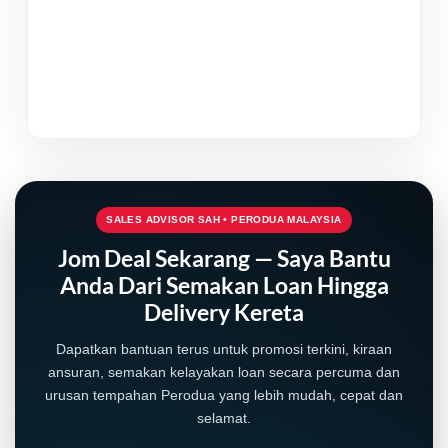
SALES ADVISOR SAH • PERODUA MALAYSIA
Jom Deal Sekarang — Saya Bantu
Anda Dari Semakan Loan Hingga
Delivery Kereta
LIVE
Dapatkan bantuan terus untuk promosi terkini, kiraan
ansuran, semakan kelayakan loan secara percuma dan
urusan tempahan Perodua yang lebih mudah, cepat dan
selamat.