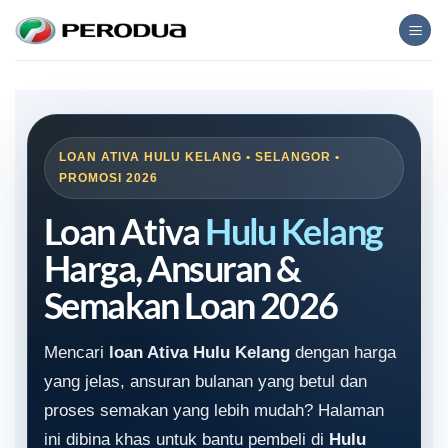
Skip
to
content
LOAN ATIVA HULU KELANG • SELANGOR •
PROMOSI 2026
Loan Ativa
Hulu Kelang
Harga, Ansuran &
Semakan Loan 2026
Mencari
loan Ativa Hulu Kelang
dengan harga
yang jelas, ansuran bulanan yang betul dan
proses semakan yang lebih mudah? Halaman
ini dibina khas untuk bantu pembeli di
Hulu