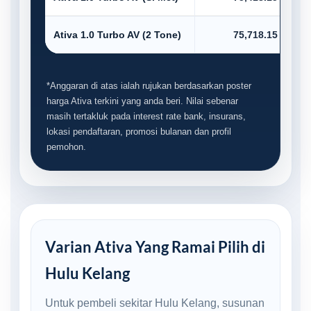
Ativa 1.0 Turbo AV (2 Tone)
75,718.15
*Anggaran di atas ialah rujukan berdasarkan poster
harga Ativa terkini yang anda beri. Nilai sebenar
masih tertakluk pada interest rate bank, insurans,
lokasi pendaftaran, promosi bulanan dan profil
pemohon.
Varian Ativa Yang Ramai Pilih di
Hulu Kelang
Untuk pembeli sekitar Hulu Kelang, susunan