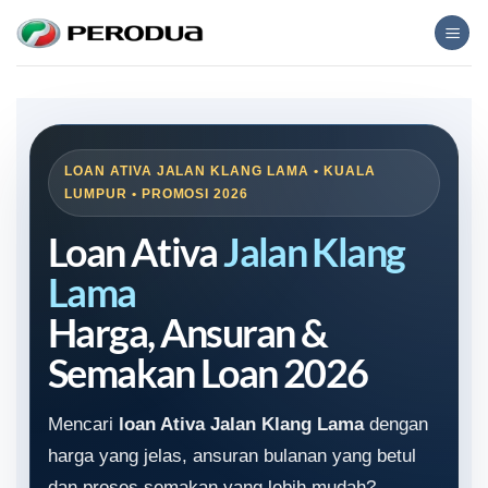
Skip
to
content
LOAN ATIVA JALAN KLANG LAMA • KUALA
LUMPUR • PROMOSI 2026
Loan Ativa
Jalan Klang
Lama
Harga, Ansuran &
Semakan Loan 2026
Mencari
loan Ativa Jalan Klang Lama
dengan
harga yang jelas, ansuran bulanan yang betul
dan proses semakan yang lebih mudah?