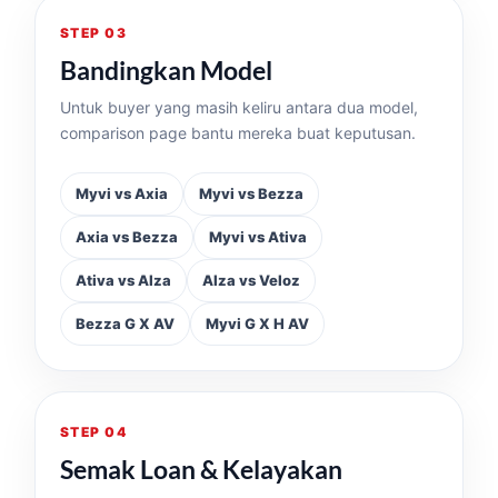
STEP 03
Bandingkan Model
Untuk buyer yang masih keliru antara dua model,
comparison page bantu mereka buat keputusan.
Myvi vs Axia
Myvi vs Bezza
Axia vs Bezza
Myvi vs Ativa
Ativa vs Alza
Alza vs Veloz
Bezza G X AV
Myvi G X H AV
STEP 04
Semak Loan & Kelayakan