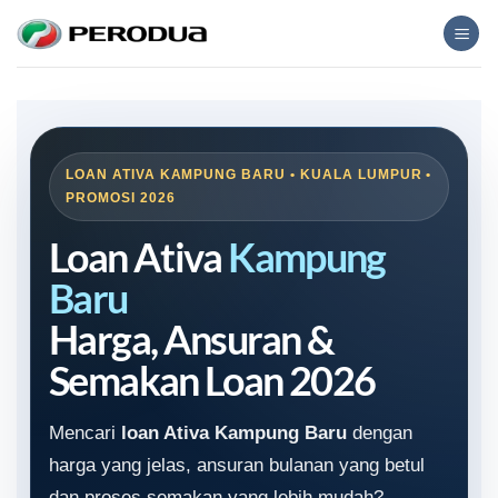
Skip
to
content
LOAN ATIVA KAMPUNG BARU • KUALA LUMPUR •
PROMOSI 2026
Loan Ativa
Kampung
Baru
Harga, Ansuran &
Semakan Loan 2026
Mencari
loan Ativa Kampung Baru
dengan
harga yang jelas, ansuran bulanan yang betul
dan proses semakan yang lebih mudah?