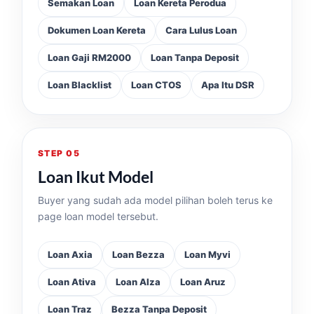
Semakan Loan
Loan Kereta Perodua
Dokumen Loan Kereta
Cara Lulus Loan
Loan Gaji RM2000
Loan Tanpa Deposit
Loan Blacklist
Loan CTOS
Apa Itu DSR
STEP 05
Loan Ikut Model
Buyer yang sudah ada model pilihan boleh terus ke
page loan model tersebut.
Loan Axia
Loan Bezza
Loan Myvi
Loan Ativa
Loan Alza
Loan Aruz
Loan Traz
Bezza Tanpa Deposit