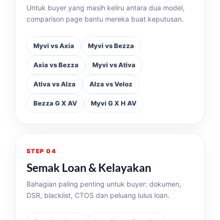
Untuk buyer yang masih keliru antara dua model,
comparison page bantu mereka buat keputusan.
Myvi vs Axia
Myvi vs Bezza
Axia vs Bezza
Myvi vs Ativa
Ativa vs Alza
Alza vs Veloz
Bezza G X AV
Myvi G X H AV
STEP 04
Semak Loan & Kelayakan
Bahagian paling penting untuk buyer: dokumen,
DSR, blacklist, CTOS dan peluang lulus loan.