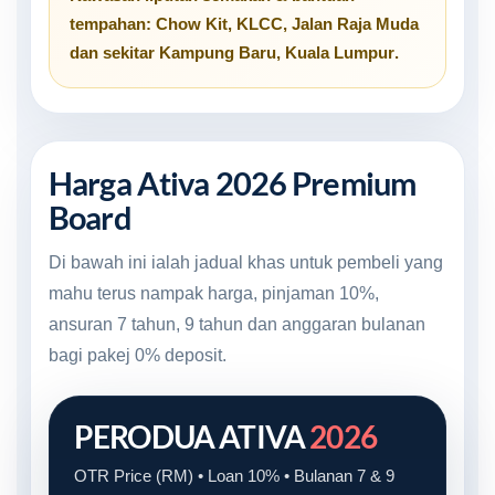
tempahan:
Chow Kit
,
KLCC
,
Jalan Raja Muda
dan sekitar
Kampung Baru, Kuala Lumpur
.
Harga Ativa 2026 Premium
Board
Di bawah ini ialah jadual khas untuk pembeli yang
mahu terus nampak harga, pinjaman 10%,
ansuran 7 tahun, 9 tahun dan anggaran bulanan
bagi pakej 0% deposit.
PERODUA ATIVA
2026
OTR Price (RM) • Loan 10% • Bulanan 7 & 9