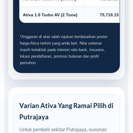
Ativa 1.0 Turbo AV (2 Tone)
75,718.15
*Anggaran di atas ialah rujukan berdasarkan poster
harga Ativa terkini yang anda beri. Nilai sebenar
masih tertakluk pada interest rate bank, insurans,
lokasi pendaftaran, promosi bulanan dan profil
pemohon.
Varian Ativa Yang Ramai Pilih di
Putrajaya
Untuk pembeli sekitar Putrajaya, susunan