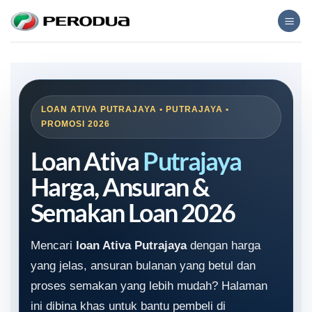
Skip
to
content
LOAN ATIVA PUTRAJAYA • PUTRAJAYA •
PROMOSI 2026
Loan Ativa
Putrajaya
Harga, Ansuran &
Semakan Loan 2026
Mencari
loan Ativa Putrajaya
dengan harga
yang jelas, ansuran bulanan yang betul dan
proses semakan yang lebih mudah? Halaman
ini dibina khas untuk bantu pembeli di