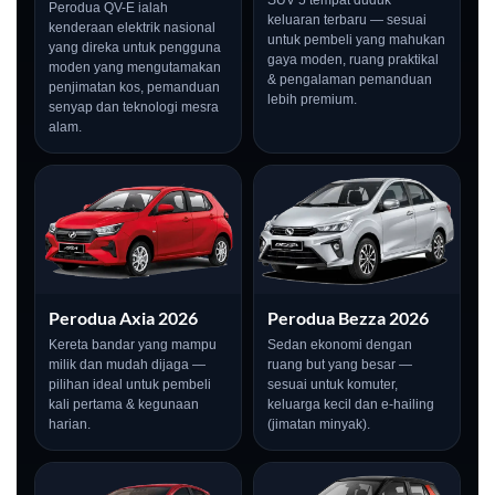
SUV 5 tempat duduk
Perodua QV-E ialah
keluaran terbaru — sesuai
kenderaan elektrik nasional
untuk pembeli yang mahukan
yang direka untuk pengguna
gaya moden, ruang praktikal
moden yang mengutamakan
& pengalaman pemanduan
penjimatan kos, pemanduan
lebih premium.
senyap dan teknologi mesra
alam.
Perodua Axia 2026
Perodua Bezza 2026
Kereta bandar yang mampu
Sedan ekonomi dengan
milik dan mudah dijaga —
ruang but yang besar —
pilihan ideal untuk pembeli
sesuai untuk komuter,
kali pertama & kegunaan
keluarga kecil dan e-hailing
harian.
(jimatan minyak).