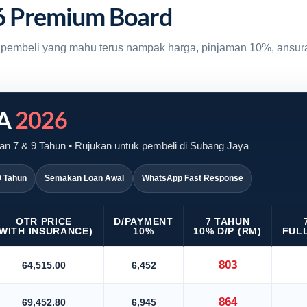
6 Premium Board
uk pembeli yang mahu terus nampak harga, pinjaman 10%, ansur
VA
2026
an 7 & 9 Tahun • Rujukan untuk pembeli di Subang Jaya
9 Tahun
Semakan Loan Awal
WhatsApp Fast Response
OTR PRICE
D/PAYMENT
7 TAHUN
(WITH INSURANCE)
10%
10% D/P (RM)
FULL
803
64,515.00
6,452
864
69,452.80
6,945