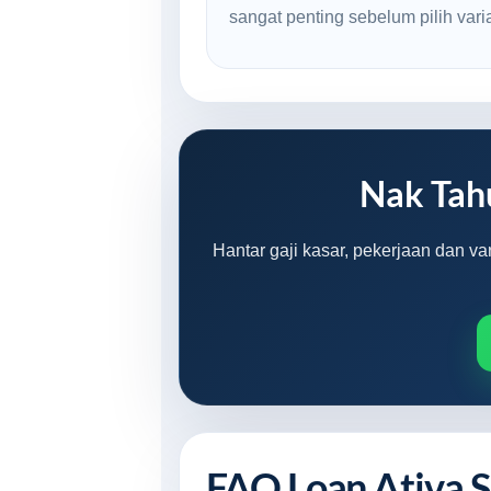
sangat penting sebelum pilih varian
Nak Tah
Hantar gaji kasar, pekerjaan dan v
FAQ Loan Ativa 