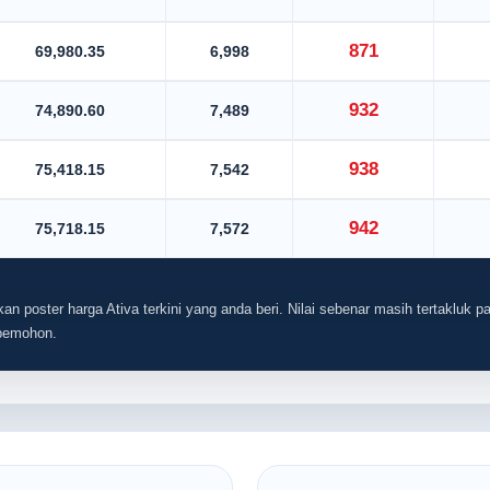
871
69,980.35
6,998
932
74,890.60
7,489
938
75,418.15
7,542
942
75,718.15
7,572
an poster harga Ativa terkini yang anda beri. Nilai sebenar masih tertakluk pa
 pemohon.