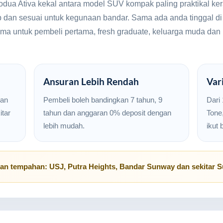
rodua Ativa kekal antara model SUV kompak paling praktikal 
kap dan sesuai untuk kegunaan bandar. Sama ada anda tinggal d
n utama untuk pembeli pertama, fresh graduate, keluarga muda
Ansuran Lebih Rendah
Var
san
Pembeli boleh bandingkan 7 tahun, 9
Dari
tar
tahun dan anggaran 0% deposit dengan
Tone,
lebih mudah.
ikut 
uan tempahan:
USJ
,
Putra Heights
,
Bandar Sunway
dan sekitar
S