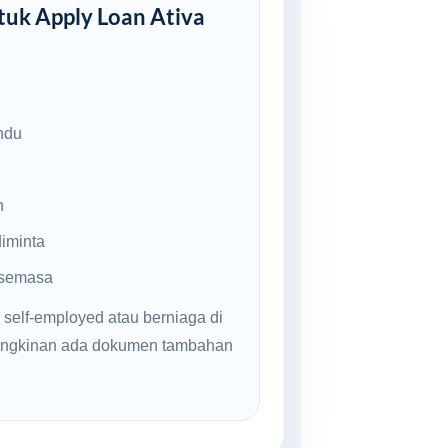
uk Apply Loan Ativa
ndu
n
iminta
 semasa
 self-employed atau berniaga di
mungkinan ada dokumen tambahan