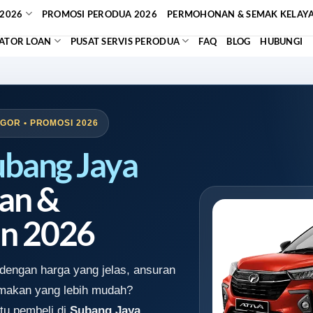
2026
PROMOSI PERODUA 2026
PERMOHONAN & SEMAK KELAY
ATOR LOAN
PUSAT SERVIS PERODUA
FAQ
BLOG
HUBUNGI
GOR • PROMOSI 2026
ubang Jaya
an &
n 2026
dengan harga yang jelas, ansuran
emakan yang lebih mudah?
tu pembeli di
Subang Jaya,