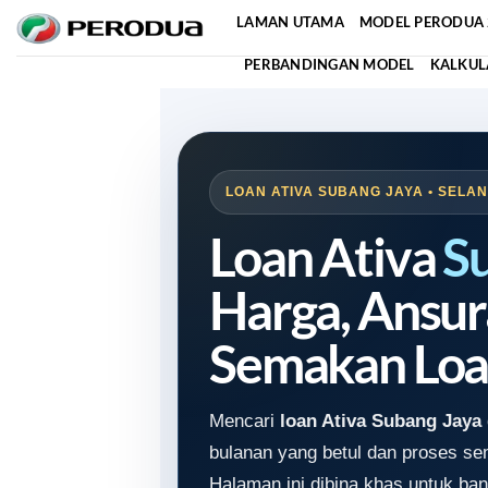
Skip
LAMAN UTAMA
MODEL PERODUA 
to
PERBANDINGAN MODEL
KALKUL
content
LOAN ATIVA SUBANG JAYA • SELAN
Loan Ativa
S
Harga, Ansur
Semakan Loa
Mencari
loan Ativa Subang Jaya
bulanan yang betul dan proses s
Halaman ini dibina khas untuk ban