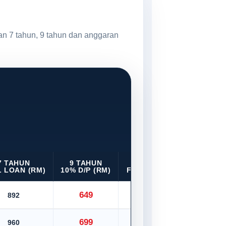
an 7 tahun, 9 tahun dan anggaran
7 TAHUN
9 TAHUN
9 TAHUN
 LOAN (RM)
10% D/P (RM)
FULL LOAN (RM)
649
892
721
699
960
776