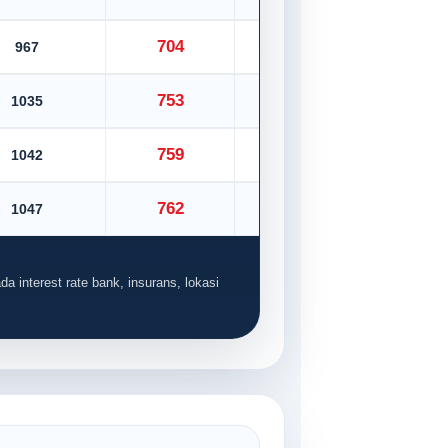
704
967
782
753
1035
837
759
1042
843
762
1047
846
da interest rate bank, insurans, lokasi