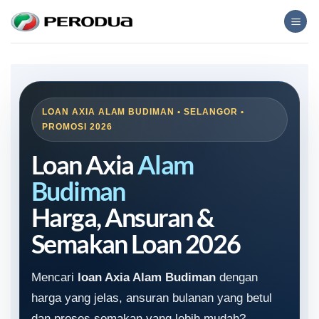
Skip
to
content
LOAN AXIA ALAM BUDIMAN • SELANGOR •
PROMOSI 2026
Loan Axia
Alam
Budiman
Harga, Ansuran &
Semakan Loan 2026
Mencari
loan Axia Alam Budiman
dengan
harga yang jelas, ansuran bulanan yang betul
dan proses semakan yang lebih mudah?