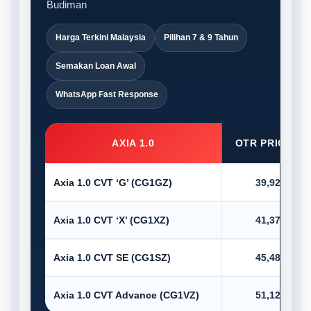
Budiman
Harga Terkini Malaysia
Pilihan 7 & 9 Tahun
Semakan Loan Awal
WhatsApp Fast Response
AXIA 1.0
OTR PRICE (R
Axia 1.0 CVT ‘G’ (CG1GZ)
39,920.00
Axia 1.0 CVT ‘X’ (CG1XZ)
41,375.00
Axia 1.0 CVT SE (CG1SZ)
45,485.00
Axia 1.0 CVT Advance (CG1VZ)
51,123.00