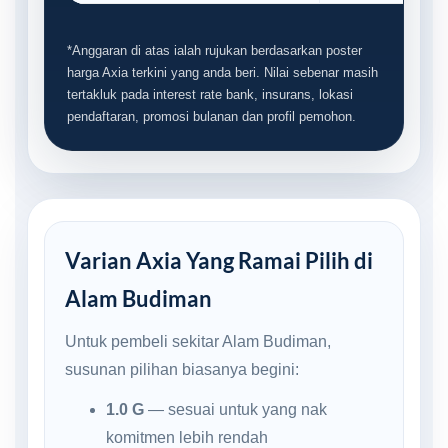
*Anggaran di atas ialah rujukan berdasarkan poster
harga Axia terkini yang anda beri. Nilai sebenar masih
tertakluk pada interest rate bank, insurans, lokasi
pendaftaran, promosi bulanan dan profil pemohon.
Varian Axia Yang Ramai Pilih di
Alam Budiman
Untuk pembeli sekitar Alam Budiman,
susunan pilihan biasanya begini:
1.0 G
— sesuai untuk yang nak
komitmen lebih rendah