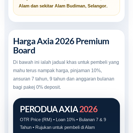
Alam
dan sekitar
Alam Budiman, Selangor
.
Harga Axia 2026 Premium
Board
Di bawah ini ialah jadual khas untuk pembeli yang
mahu terus nampak harga, pinjaman 10%,
ansuran 7 tahun, 9 tahun dan anggaran bulanan
bagi pakej 0% deposit.
PERODUA AXIA
2026
OTR Price (RM) • Loan 10% • Bulanan 7 & 9
Tahun • Rujukan untuk pembeli di Alam