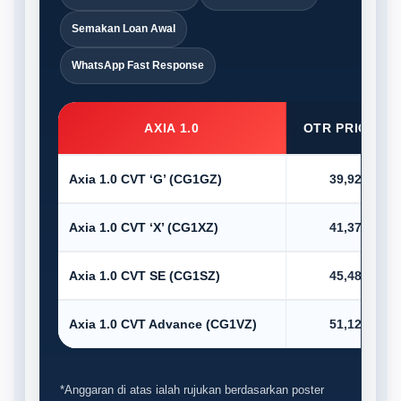
Semakan Loan Awal
WhatsApp Fast Response
AXIA 1.0
OTR PRICE (R
Axia 1.0 CVT ‘G’ (CG1GZ)
39,920.00
Axia 1.0 CVT ‘X’ (CG1XZ)
41,375.00
Axia 1.0 CVT SE (CG1SZ)
45,485.00
Axia 1.0 CVT Advance (CG1VZ)
51,123.00
*Anggaran di atas ialah rujukan berdasarkan poster