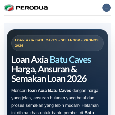
Skip
to
content
LOAN AXIA BATU CAVES • SELANGOR • PROMOSI
2026
Loan Axia
Batu Caves
Harga, Ansuran &
Semakan Loan 2026
Mencari
loan Axia Batu Caves
dengan harga
yang jelas, ansuran bulanan yang betul dan
proses semakan yang lebih mudah? Halaman
ini dibina khas untuk bantu pembeli di
Batu