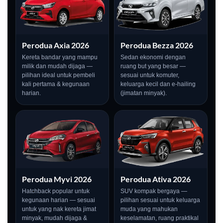
Perodua Axia 2026
Perodua Bezza 2026
Kereta bandar yang mampu
Sedan ekonomi dengan
milik dan mudah dijaga —
ruang but yang besar —
pilihan ideal untuk pembeli
sesuai untuk komuter,
kali pertama & kegunaan
keluarga kecil dan e-hailing
harian.
(jimatan minyak).
Perodua Myvi 2026
Perodua Ativa 2026
Hatchback popular untuk
SUV kompak bergaya —
kegunaan harian — sesuai
pilihan sesuai untuk keluarga
untuk yang nak kereta jimat
muda yang mahukan
minyak, mudah dijaga &
keselamatan, ruang praktikal