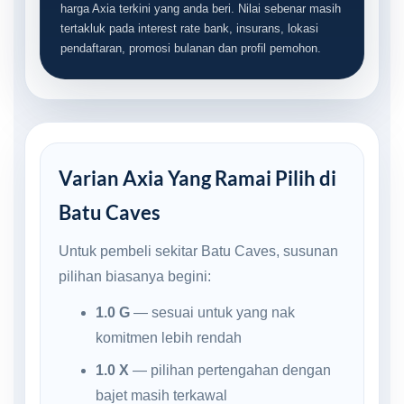
harga Axia terkini yang anda beri. Nilai sebenar masih
tertakluk pada interest rate bank, insurans, lokasi
pendaftaran, promosi bulanan dan profil pemohon.
Varian Axia Yang Ramai Pilih di
Batu Caves
Untuk pembeli sekitar Batu Caves, susunan
pilihan biasanya begini:
1.0 G
— sesuai untuk yang nak
komitmen lebih rendah
1.0 X
— pilihan pertengahan dengan
bajet masih terkawal