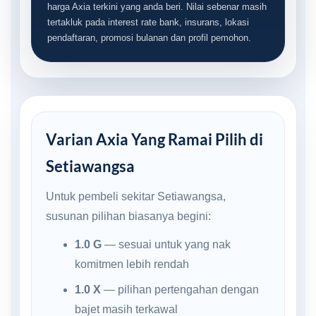
harga Axia terkini yang anda beri. Nilai sebenar masih
tertakluk pada interest rate bank, insurans, lokasi
pendaftaran, promosi bulanan dan profil pemohon.
Varian Axia Yang Ramai Pilih di
Setiawangsa
Untuk pembeli sekitar Setiawangsa,
susunan pilihan biasanya begini:
1.0 G
— sesuai untuk yang nak
komitmen lebih rendah
1.0 X
— pilihan pertengahan dengan
bajet masih terkawal