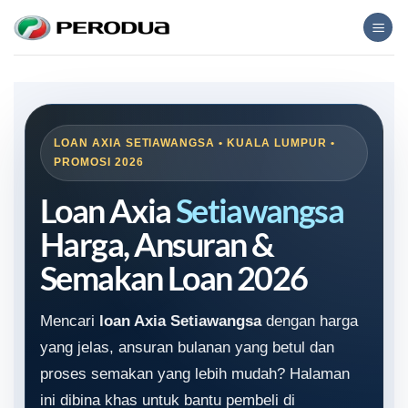
Skip
to
content
LOAN AXIA SETIAWANGSA • KUALA LUMPUR •
PROMOSI 2026
Loan Axia
Setiawangsa
Harga, Ansuran &
Semakan Loan 2026
Mencari
loan Axia Setiawangsa
dengan harga
yang jelas, ansuran bulanan yang betul dan
proses semakan yang lebih mudah? Halaman
ini dibina khas untuk bantu pembeli di