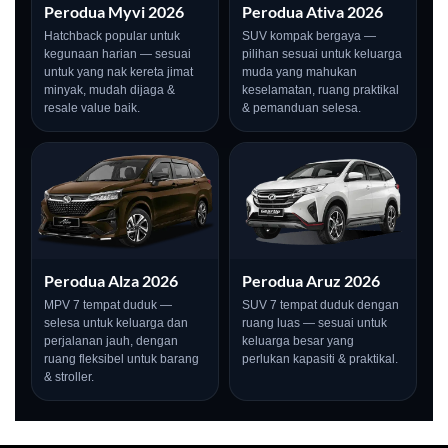
Perodua Myvi 2026
Perodua Ativa 2026
Hatchback popular untuk
SUV kompak bergaya —
kegunaan harian — sesuai
pilihan sesuai untuk keluarga
untuk yang nak kereta jimat
muda yang mahukan
minyak, mudah dijaga &
keselamatan, ruang praktikal
resale value baik.
& pemanduan selesa.
Perodua Alza 2026
Perodua Aruz 2026
MPV 7 tempat duduk —
SUV 7 tempat duduk dengan
LIVE
selesa untuk keluarga dan
ruang luas — sesuai untuk
perjalanan jauh, dengan
keluarga besar yang
ruang fleksibel untuk barang
perlukan kapasiti & praktikal.
& stroller.