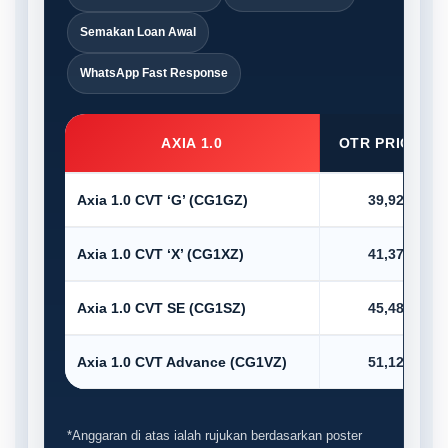
Semakan Loan Awal
WhatsApp Fast Response
AXIA 1.0
OTR PRICE (R
Axia 1.0 CVT ‘G’ (CG1GZ)
39,920.00
Axia 1.0 CVT ‘X’ (CG1XZ)
41,375.00
Axia 1.0 CVT SE (CG1SZ)
45,485.00
Axia 1.0 CVT Advance (CG1VZ)
51,123.00
*Anggaran di atas ialah rujukan berdasarkan poster