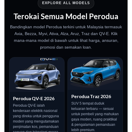
EXPLORE ALL MODELS
Terokai Semua Model Perodua
Bandingkan model Perodua terkini untuk Malaysia termasuk
Axia, Bezza, Myvi, Ativa, Alza, Aruz, Traz dan QV-E. Klik
mana-mana model di bawah untuk lihat harga, ansuran,
promosi dan semakan loan.
Perodua Traz 2026
Perodua QV-E 2026
SUV 5 tempat duduk
Perodua QV-E ialah
keluaran terbaru — sesuai
kenderaan elektrik nasional
untuk pembeli yang mahukan
yang direka untuk pengguna
gaya moden, ruang praktikal
moden yang mengutamakan
& pengalaman pemanduan
penjimatan kos, pemanduan
lebih premium.
senyap dan teknologi mesra