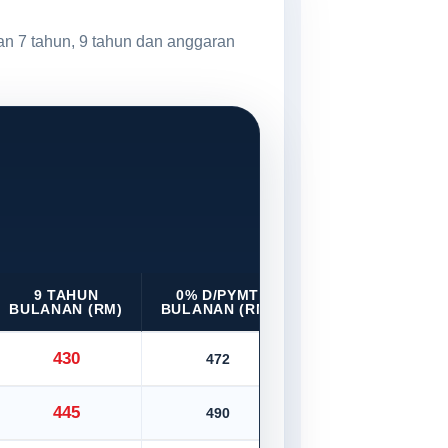
an 7 tahun, 9 tahun dan anggaran
9 TAHUN
0% D/PYMT
BULANAN (RM)
BULANAN (RM)
430
472
445
490