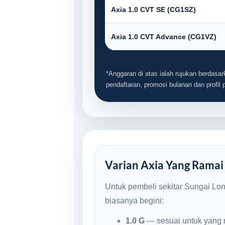
Axia 1.0 CVT SE (CG1SZ)
Axia 1.0 CVT Advance (CG1VZ)
*Anggaran di atas ialah rujukan berdasark
pendaftaran, promosi bulanan dan profil
Varian Axia Yang Ramai 
Untuk pembeli sekitar Sungai Lon
biasanya begini:
1.0 G
— sesuai untuk yang 