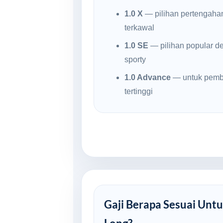
1.0 X
— pilihan pertengaha
terkawal
1.0 SE
— pilihan popular d
sporty
1.0 Advance
— untuk pembe
tertinggi
Gaji Berapa Sesuai Untu