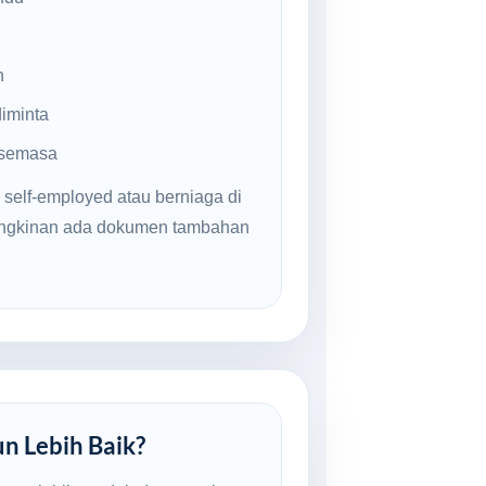
n
iminta
 semasa
 self-employed atau berniaga di
ungkinan ada dokumen tambahan
un Lebih Baik?