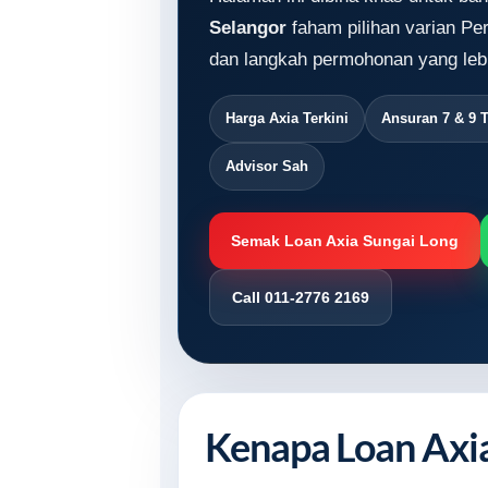
Selangor
faham pilihan varian Per
dan langkah permohonan yang lebi
Harga Axia Terkini
Ansuran 7 & 9 
Advisor Sah
Semak Loan Axia Sungai Long
Call 011-2776 2169
Kenapa Loan Axia