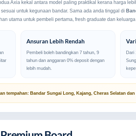
odua Axia kekal antara model paling praktikal kerana harga l
n sesuai untuk kegunaan bandar. Sama ada anda tinggal di
Ban
ilihan utama untuk pembeli pertama, fresh graduate dan keluarg
Ansuran Lebih Rendah
Var
an
Pembeli boleh bandingkan 7 tahun, 9
Dari
tar
tahun dan anggaran 0% deposit dengan
Sunga
lebih mudah.
kepe
uan tempahan:
Bandar Sungai Long
,
Kajang
,
Cheras Selatan
dan 
 Premium Board