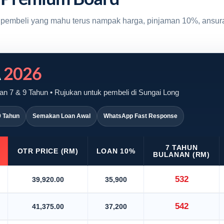
uk pembeli yang mahu terus nampak harga, pinjaman 10%, ansur
A
2026
n 7 & 9 Tahun • Rujukan untuk pembeli di Sungai Long
9 Tahun
Semakan Loan Awal
WhatsApp Fast Response
7 TAHUN
OTR PRICE (RM)
LOAN 10%
BULANAN (RM)
532
39,920.00
35,900
542
41,375.00
37,200