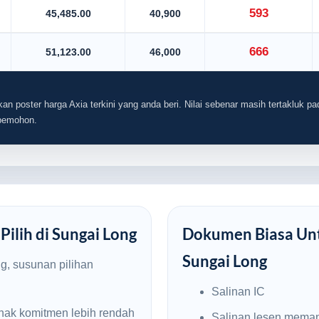
593
45,485.00
40,900
666
51,123.00
46,000
an poster harga Axia terkini yang anda beri. Nilai sebenar masih tertakluk pad
 pemohon.
Pilih di Sungai Long
Dokumen Biasa Unt
Sungai Long
g, susunan pilihan
Salinan IC
nak komitmen lebih rendah
Salinan lesen mema