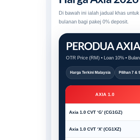
Di bawah ini ialah jadual khas unt
bulanan bagi pakej 0% deposit.
PERODUA AXI
OTR Price (RM) • Loan 10% • Bulana
Harga Terkini Malaysia
Pilihan 7 & 
AXIA 1.0
Axia 1.0 CVT ‘G’ (CG1GZ)
Axia 1.0 CVT ‘X’ (CG1XZ)