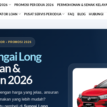
2026
PROMOSI PERODUA 2026
PERMOHONAN & SEMAK KELAY
ATOR LOAN
PUSAT SERVIS PERODUA
FAQ
BLOG
HUBUNGI
OR • PROMOSI 2026
ngai Long
an &
n 2026
engan harga yang jelas, ansuran
emakan yang lebih mudah?
tu pembeli di
Sungai Long,