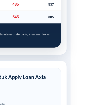
485
537
545
605
a interest rate bank, insurans, lokasi
uk Apply Loan Axia
ndu