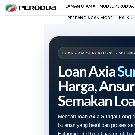
Skip
LAMAN UTAMA
MODEL PERODUA 
to
PERBANDINGAN MODEL
KALKUL
content
LOAN AXIA SUNGAI LONG • SELANG
Loan Axia
Su
Harga, Ansur
Semakan Loa
Mencari
loan Axia Sungai Long
d
bulanan yang betul dan proses s
Halaman ini dibina khas untuk ban