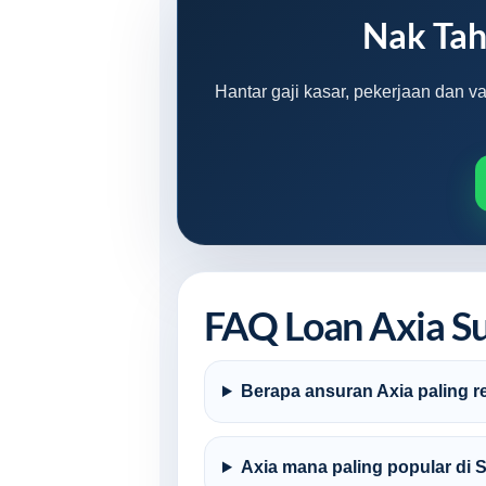
Nak Tah
Hantar gaji kasar, pekerjaan dan v
FAQ Loan Axia S
Berapa ansuran Axia paling 
Axia mana paling popular di