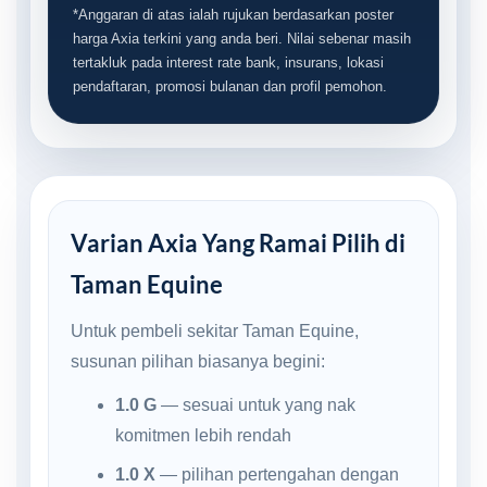
*Anggaran di atas ialah rujukan berdasarkan poster
harga Axia terkini yang anda beri. Nilai sebenar masih
tertakluk pada interest rate bank, insurans, lokasi
pendaftaran, promosi bulanan dan profil pemohon.
Varian Axia Yang Ramai Pilih di
Taman Equine
Untuk pembeli sekitar Taman Equine,
susunan pilihan biasanya begini:
1.0 G
— sesuai untuk yang nak
komitmen lebih rendah
1.0 X
— pilihan pertengahan dengan