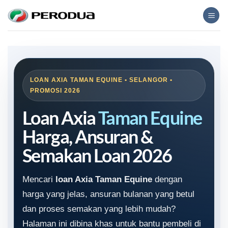
Skip
to
content
LOAN AXIA TAMAN EQUINE • SELANGOR •
PROMOSI 2026
Loan Axia
Taman Equine
Harga, Ansuran &
Semakan Loan 2026
Mencari
loan Axia Taman Equine
dengan
harga yang jelas, ansuran bulanan yang betul
dan proses semakan yang lebih mudah?
Halaman ini dibina khas untuk bantu pembeli di