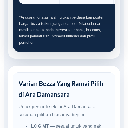
*Anggaran di atas ialah rujukan berdasarkan poster
harga Bezza terkini yang anda beri. Nilai sebenar
masih tertakluk pada interest rate bank, insurans,
lokasi pendaftaran, promosi bulanan dan profil
pemohon.
Varian Bezza Yang Ramai Pilih
di Ara Damansara
Untuk pembeli sekitar Ara Damansara,
susunan pilihan biasanya begini:
1.0 G MT
— sesuai untuk yang nak