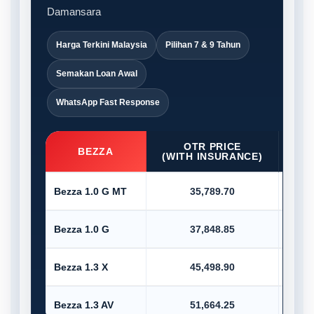
Damansara
Harga Terkini Malaysia
Pilihan 7 & 9 Tahun
Semakan Loan Awal
WhatsApp Fast Response
OTR PRICE
D/P
BEZZA
(WITH INSURANCE)
Bezza 1.0 G MT
35,789.70
Bezza 1.0 G
37,848.85
Bezza 1.3 X
45,498.90
Bezza 1.3 AV
51,664.25