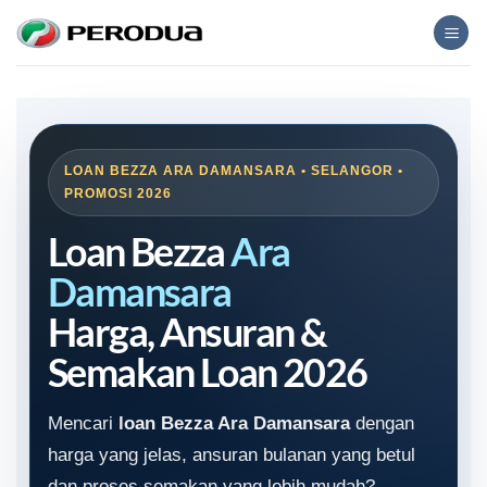
Skip
to
content
LOAN BEZZA ARA DAMANSARA • SELANGOR •
PROMOSI 2026
Loan Bezza
Ara
Damansara
Harga, Ansuran &
Semakan Loan 2026
Mencari
loan Bezza Ara Damansara
dengan
harga yang jelas, ansuran bulanan yang betul
dan proses semakan yang lebih mudah?