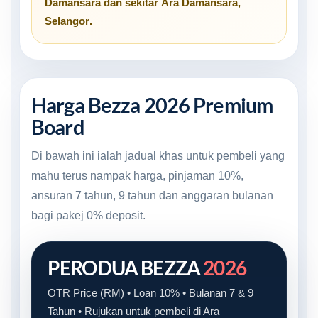
Damansara
dan sekitar
Ara Damansara,
Selangor
.
Harga Bezza 2026 Premium
Board
Di bawah ini ialah jadual khas untuk pembeli yang
mahu terus nampak harga, pinjaman 10%,
ansuran 7 tahun, 9 tahun dan anggaran bulanan
bagi pakej 0% deposit.
PERODUA BEZZA
2026
OTR Price (RM) • Loan 10% • Bulanan 7 & 9
Tahun • Rujukan untuk pembeli di Ara