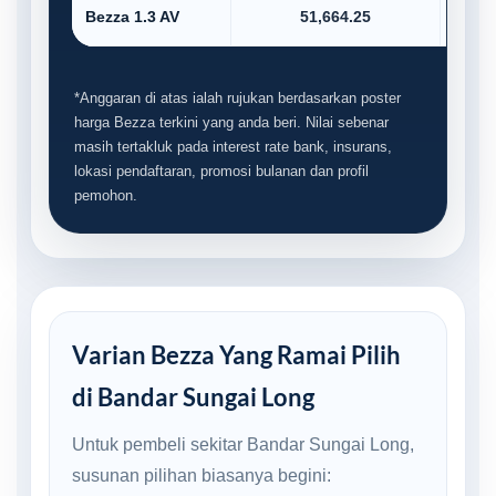
Bezza 1.3 AV
51,664.25
*Anggaran di atas ialah rujukan berdasarkan poster
harga Bezza terkini yang anda beri. Nilai sebenar
masih tertakluk pada interest rate bank, insurans,
lokasi pendaftaran, promosi bulanan dan profil
pemohon.
Varian Bezza Yang Ramai Pilih
di Bandar Sungai Long
Untuk pembeli sekitar Bandar Sungai Long,
susunan pilihan biasanya begini: