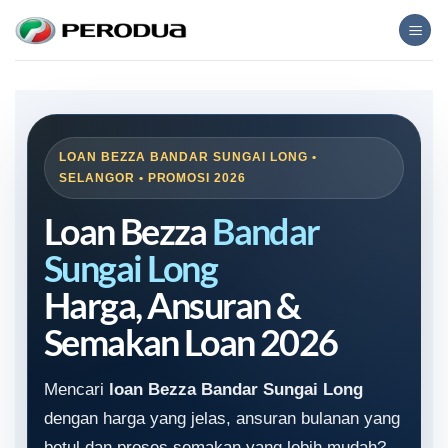
Skip
to
content
LOAN BEZZA BANDAR SUNGAI LONG •
SELANGOR • PROMOSI 2026
Loan Bezza
Bandar
Sungai Long
Harga, Ansuran &
Semakan Loan 2026
Mencari
loan Bezza Bandar Sungai Long
dengan harga yang jelas, ansuran bulanan yang
betul dan proses semakan yang lebih mudah?