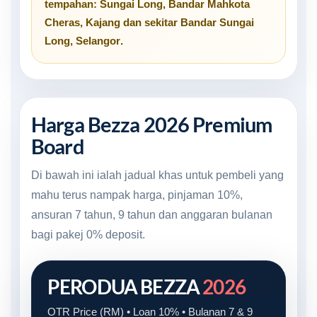
tempahan:
Sungai Long
,
Bandar Mahkota
Cheras
,
Kajang
dan sekitar
Bandar Sungai
Long, Selangor
.
Harga Bezza 2026 Premium
Board
Di bawah ini ialah jadual khas untuk pembeli yang
mahu terus nampak harga, pinjaman 10%,
ansuran 7 tahun, 9 tahun dan anggaran bulanan
bagi pakej 0% deposit.
PERODUA BEZZA
2026
OTR Price (RM) • Loan 10% • Bulanan 7 & 9