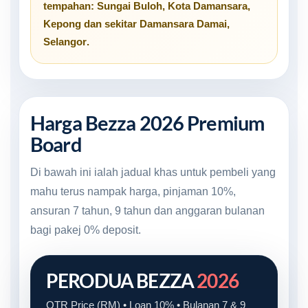
tempahan:
Sungai Buloh
,
Kota Damansara
,
Kepong
dan sekitar
Damansara Damai,
Selangor
.
Harga Bezza 2026 Premium
Board
Di bawah ini ialah jadual khas untuk pembeli yang
mahu terus nampak harga, pinjaman 10%,
ansuran 7 tahun, 9 tahun dan anggaran bulanan
bagi pakej 0% deposit.
PERODUA BEZZA
2026
OTR Price (RM) • Loan 10% • Bulanan 7 & 9