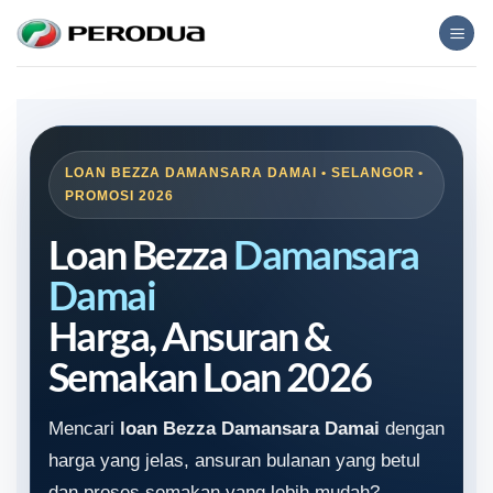
Skip
to
content
LOAN BEZZA DAMANSARA DAMAI • SELANGOR •
PROMOSI 2026
Loan Bezza
Damansara
Damai
Harga, Ansuran &
Semakan Loan 2026
Mencari
loan Bezza Damansara Damai
dengan
harga yang jelas, ansuran bulanan yang betul
dan proses semakan yang lebih mudah?