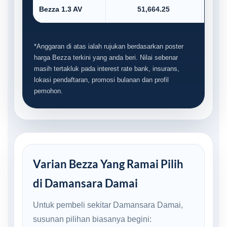
Bezza 1.3 AV
51,664.25
*Anggaran di atas ialah rujukan berdasarkan poster
harga Bezza terkini yang anda beri. Nilai sebenar
masih tertakluk pada interest rate bank, insurans,
lokasi pendaftaran, promosi bulanan dan profil
pemohon.
Varian Bezza Yang Ramai Pilih
di Damansara Damai
Untuk pembeli sekitar Damansara Damai,
susunan pilihan biasanya begini: