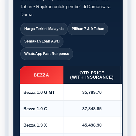
Tahun • Rujukan untuk pembeli di Damansara
Damai
Harga Terkini Malaysia
Pilihan 7 & 9 Tahun
Semakan Loan Awal
WhatsApp Fast Response
OTR PRICE
D/P
BEZZA
(WITH INSURANCE)
Bezza 1.0 G MT
35,789.70
Bezza 1.0 G
37,848.85
Bezza 1.3 X
45,498.90