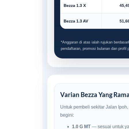
Bezza 1.3 X
45,4
Bezza 1.3 AV
51,6
*Anggaran di atas ialah rujukan berdasark
pendaftaran, promosi bulanan dan profil
Varian Bezza Yang Ramai 
Untuk pembeli sekitar Jalan Ipoh
begini:
1.0 G MT
— sesuai untuk ya