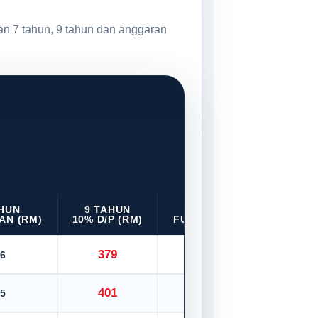
an 7 tahun, 9 tahun dan anggaran
AHUN
9 TAHUN
9 TAHUN
AN (RM)
10% D/P (RM)
FULL LOAN (RM)
379
6
421
401
5
445