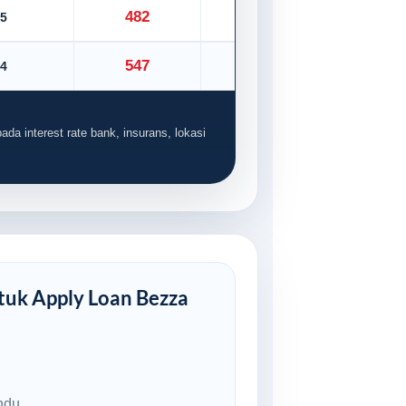
482
5
535
547
4
608
ada interest rate bank, insurans, lokasi
uk Apply Loan Bezza
ndu