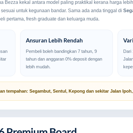
ua Bezza kekal antara model paling praktikal kerana harga le
n sesuai untuk kegunaan bandar. Sama ada anda tinggal di
Seg
beli pertama, fresh graduate dan keluarga muda.
Ansuran Lebih Rendah
Var
usan
Pembeli boleh bandingkan 7 tahun, 9
Dari
tar
tahun dan anggaran 0% deposit dengan
Jalan
lebih mudah.
kepe
uan tempahan:
Segambut
,
Sentul
,
Kepong
dan sekitar
Jalan Ipoh
6 Premium Board