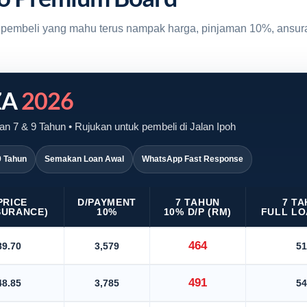
uk pembeli yang mahu terus nampak harga, pinjaman 10%, ansur
ZA
2026
n 7 & 9 Tahun • Rujukan untuk pembeli di Jalan Ipoh
9 Tahun
Semakan Loan Awal
WhatsApp Fast Response
PRICE
D/PAYMENT
7 TAHUN
7 T
SURANCE)
10%
10% D/P (RM)
FULL LO
464
89.70
3,579
51
491
48.85
3,785
54