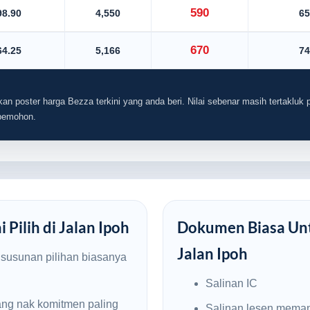
590
98.90
4,550
65
670
64.25
5,166
74
an poster harga Bezza terkini yang anda beri. Nilai sebenar masih tertakluk p
 pemohon.
Pilih di Jalan Ipoh
Dokumen Biasa Unt
Jalan Ipoh
, susunan pilihan biasanya
Salinan IC
ng nak komitmen paling
Salinan lesen mema