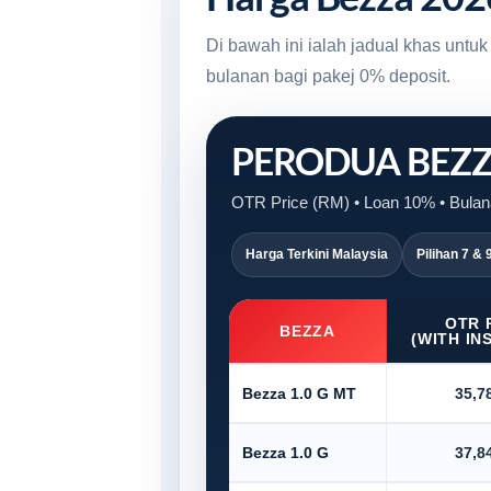
Di bawah ini ialah jadual khas unt
bulanan bagi pakej 0% deposit.
PERODUA BEZ
OTR Price (RM) • Loan 10% • Bulana
Harga Terkini Malaysia
Pilihan 7 & 
OTR 
BEZZA
(WITH IN
Bezza 1.0 G MT
35,7
Bezza 1.0 G
37,8