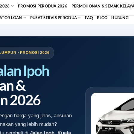
2026
PROMOSI PERODUA 2026
PERMOHONAN & SEMAK KELAY
ATOR LOAN
PUSAT SERVIS PERODUA
FAQ
BLOG
HUBUNGI
LUMPUR • PROMOSI 2026
alan Ipoh
an &
n 2026
ngan harga yang jelas, ansuran
emakan yang lebih mudah?
tu pembeli di
Jalan Ipoh, Kuala