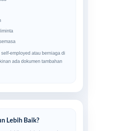
n
iminta
 semasa
 self-employed atau berniaga di
ngkinan ada dokumen tambahan
un Lebih Baik?