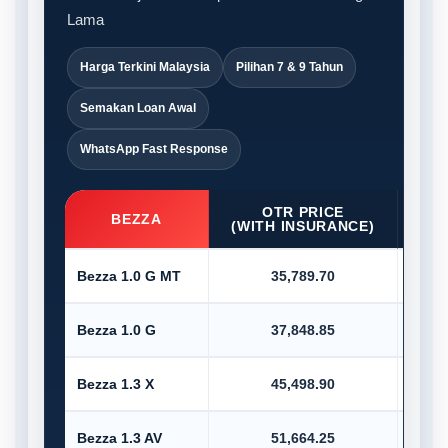
Lama
Harga Terkini Malaysia
Pilihan 7 & 9 Tahun
Semakan Loan Awal
WhatsApp Fast Response
OTR PRICE
D/P
BEZZA
(WITH INSURANCE)
Bezza 1.0 G MT
35,789.70
Bezza 1.0 G
37,848.85
Bezza 1.3 X
45,498.90
Bezza 1.3 AV
51,664.25