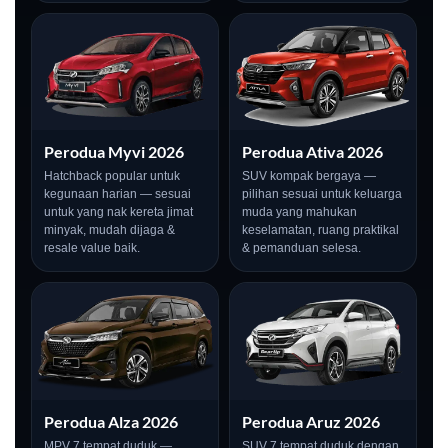
Perodua Myvi 2026
Perodua Ativa 2026
Hatchback popular untuk
SUV kompak bergaya —
kegunaan harian — sesuai
pilihan sesuai untuk keluarga
untuk yang nak kereta jimat
muda yang mahukan
minyak, mudah dijaga &
keselamatan, ruang praktikal
resale value baik.
& pemanduan selesa.
Perodua Alza 2026
Perodua Aruz 2026
MPV 7 tempat duduk —
SUV 7 tempat duduk dengan