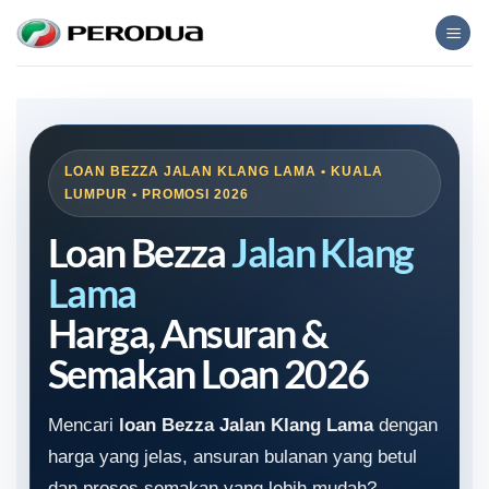
Skip
to
content
LOAN BEZZA JALAN KLANG LAMA • KUALA
LUMPUR • PROMOSI 2026
Loan Bezza
Jalan Klang
Lama
Harga, Ansuran &
Semakan Loan 2026
Mencari
loan Bezza Jalan Klang Lama
dengan
harga yang jelas, ansuran bulanan yang betul
dan proses semakan yang lebih mudah?