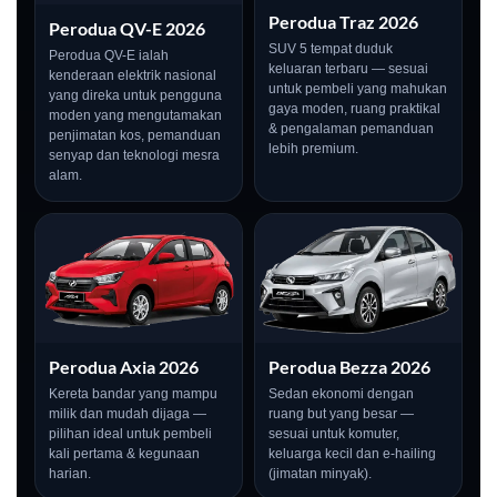
Perodua Traz 2026
Perodua QV-E 2026
SUV 5 tempat duduk
Perodua QV-E ialah
keluaran terbaru — sesuai
kenderaan elektrik nasional
untuk pembeli yang mahukan
yang direka untuk pengguna
gaya moden, ruang praktikal
moden yang mengutamakan
& pengalaman pemanduan
penjimatan kos, pemanduan
lebih premium.
senyap dan teknologi mesra
alam.
Perodua Axia 2026
Perodua Bezza 2026
Kereta bandar yang mampu
Sedan ekonomi dengan
milik dan mudah dijaga —
ruang but yang besar —
pilihan ideal untuk pembeli
sesuai untuk komuter,
kali pertama & kegunaan
keluarga kecil dan e-hailing
harian.
(jimatan minyak).