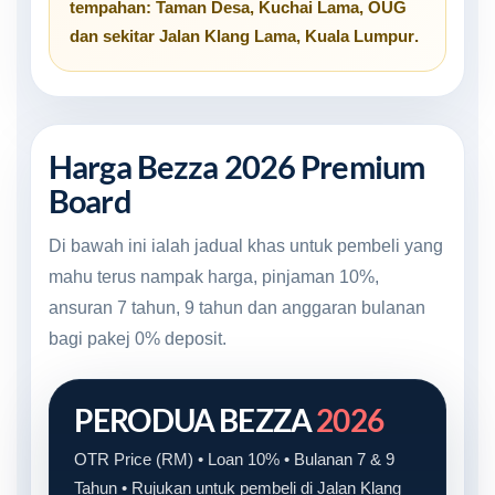
tempahan:
Taman Desa
,
Kuchai Lama
,
OUG
dan sekitar
Jalan Klang Lama, Kuala Lumpur
.
Harga Bezza 2026 Premium
Board
Di bawah ini ialah jadual khas untuk pembeli yang
mahu terus nampak harga, pinjaman 10%,
ansuran 7 tahun, 9 tahun dan anggaran bulanan
bagi pakej 0% deposit.
PERODUA BEZZA
2026
OTR Price (RM) • Loan 10% • Bulanan 7 & 9
Tahun • Rujukan untuk pembeli di Jalan Klang