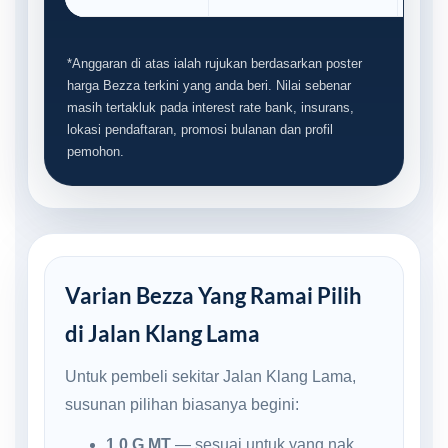
*Anggaran di atas ialah rujukan berdasarkan poster
harga Bezza terkini yang anda beri. Nilai sebenar
masih tertakluk pada interest rate bank, insurans,
lokasi pendaftaran, promosi bulanan dan profil
pemohon.
Varian Bezza Yang Ramai Pilih
di Jalan Klang Lama
Untuk pembeli sekitar Jalan Klang Lama,
susunan pilihan biasanya begini:
1.0 G MT
— sesuai untuk yang nak