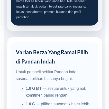
harga Bezza terkini yang anda beri. Nilai sebenar
masih tertakluk pada interest rate bank, insurans,
lokasi pendaftaran, promosi bulanan dan profil
pemohon.
Varian Bezza Yang Ramai Pilih
di Pandan Indah
Untuk pembeli sekitar Pandan Indah,
susunan pilihan biasanya begini:
1.0 G MT
— sesuai untuk yang nak
komitmen paling rendah
1.0 G
— pilihan automatik bajet lebih