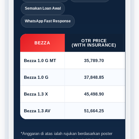
Semakan Loan Awal
WhatsApp Fast Response
OTR PRICE
D/P
BEZZA
(WITH INSURANCE)
Bezza 1.0 G MT
35,789.70
Bezza 1.0 G
37,848.85
Bezza 1.3 X
45,498.90
Bezza 1.3 AV
51,664.25
*Anggaran di atas ialah rujukan berdasarkan poster