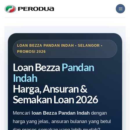
Skip
to
content
LOAN BEZZA PANDAN INDAH • SELANGOR •
PROMOSI 2026
Loan Bezza
Pandan
Indah
Harga, Ansuran &
Semakan Loan 2026
Mencari
loan Bezza Pandan Indah
dengan
harga yang jelas, ansuran bulanan yang betul
dan proses semakan yang lebih mudah?