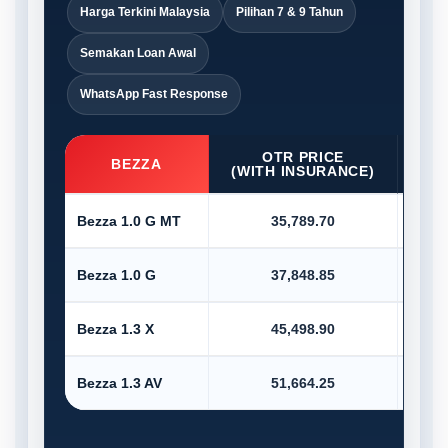
Harga Terkini Malaysia
Pilihan 7 & 9 Tahun
Semakan Loan Awal
WhatsApp Fast Response
OTR PRICE
D/P
BEZZA
(WITH INSURANCE)
Bezza 1.0 G MT
35,789.70
Bezza 1.0 G
37,848.85
Bezza 1.3 X
45,498.90
Bezza 1.3 AV
51,664.25