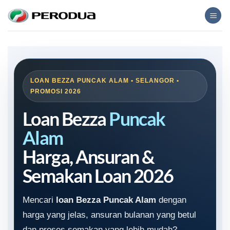
Skip
to
content
LOAN BEZZA PUNCAK ALAM • SELANGOR •
PROMOSI 2026
Loan Bezza
Puncak
Alam
Harga, Ansuran &
Semakan Loan 2026
Mencari
loan Bezza Puncak Alam
dengan
harga yang jelas, ansuran bulanan yang betul
dan proses semakan yang lebih mudah?