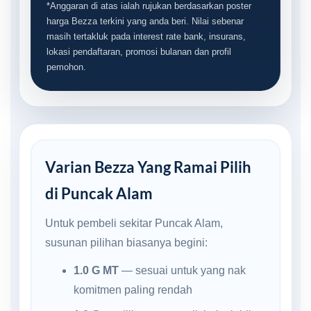
*Anggaran di atas ialah rujukan berdasarkan poster
harga Bezza terkini yang anda beri. Nilai sebenar
masih tertakluk pada interest rate bank, insurans,
lokasi pendaftaran, promosi bulanan dan profil
pemohon.
Varian Bezza Yang Ramai Pilih
di Puncak Alam
Untuk pembeli sekitar Puncak Alam,
susunan pilihan biasanya begini:
1.0 G MT
— sesuai untuk yang nak
komitmen paling rendah