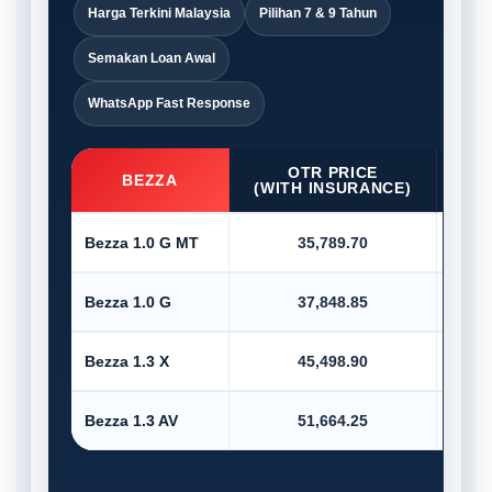
Harga Terkini Malaysia
Pilihan 7 & 9 Tahun
Semakan Loan Awal
WhatsApp Fast Response
OTR PRICE
D/P
BEZZA
(WITH INSURANCE)
Bezza 1.0 G MT
35,789.70
Bezza 1.0 G
37,848.85
Bezza 1.3 X
45,498.90
Bezza 1.3 AV
51,664.25