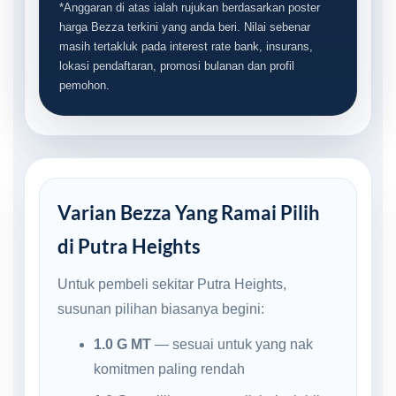
*Anggaran di atas ialah rujukan berdasarkan poster
harga Bezza terkini yang anda beri. Nilai sebenar
masih tertakluk pada interest rate bank, insurans,
lokasi pendaftaran, promosi bulanan dan profil
pemohon.
Varian Bezza Yang Ramai Pilih
di Putra Heights
Untuk pembeli sekitar Putra Heights,
susunan pilihan biasanya begini:
1.0 G MT
— sesuai untuk yang nak
komitmen paling rendah