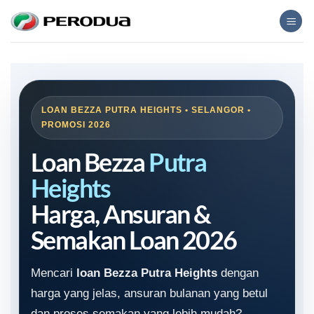
Skip
to
content
LOAN BEZZA PUTRA HEIGHTS • SELANGOR •
PROMOSI 2026
Loan Bezza
Putra
Heights
Harga, Ansuran &
Semakan Loan 2026
Mencari
loan Bezza Putra Heights
dengan
harga yang jelas, ansuran bulanan yang betul
dan proses semakan yang lebih mudah?