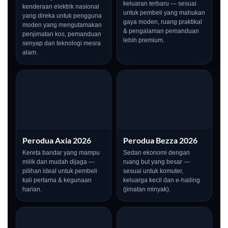
keluaran terbaru — sesuai
kenderaan elektrik nasional
untuk pembeli yang mahukan
yang direka untuk pengguna
gaya moden, ruang praktikal
moden yang mengutamakan
& pengalaman pemanduan
penjimatan kos, pemanduan
lebih premium.
senyap dan teknologi mesra
alam.
Perodua Axia 2026
Perodua Bezza 2026
Kereta bandar yang mampu
Sedan ekonomi dengan
milik dan mudah dijaga —
ruang but yang besar —
pilihan ideal untuk pembeli
sesuai untuk komuter,
kali pertama & kegunaan
keluarga kecil dan e-hailing
harian.
(jimatan minyak).