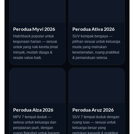
Perodua Myvi 2026
Perodua Ativa 2026
Hatchback popular untuk
SUV kompak bergaya —
kegunaan harian — sesuai
pilihan sesuai untuk keluarga
untuk yang nak kereta jimat
muda yang mahukan
minyak, mudah dijaga &
keselamatan, ruang praktikal
resale value baik.
& pemanduan selesa.
Perodua Alza 2026
Perodua Aruz 2026
MPV 7 tempat duduk —
SUV 7 tempat duduk dengan
selesa untuk keluarga dan
ruang luas — sesuai untuk
perjalanan jauh, dengan
keluarga besar yang
ruang fleksibel untuk barang
perlukan kapasiti & praktikal.