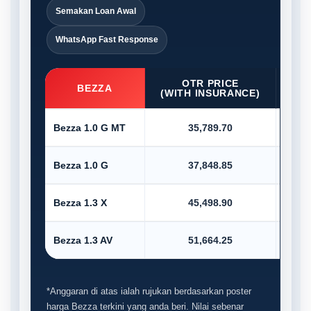
Semakan Loan Awal
WhatsApp Fast Response
OTR PRICE
D/P
BEZZA
(WITH INSURANCE)
Bezza 1.0 G MT
35,789.70
Bezza 1.0 G
37,848.85
Bezza 1.3 X
45,498.90
Bezza 1.3 AV
51,664.25
*Anggaran di atas ialah rujukan berdasarkan poster
harga Bezza terkini yang anda beri. Nilai sebenar