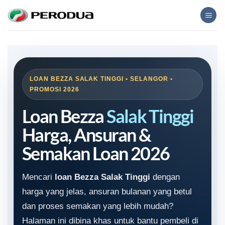
Skip
to
content
LOAN BEZZA SALAK TINGGI • SELANGOR •
PROMOSI 2026
Loan Bezza
Salak Tinggi
Harga, Ansuran &
Semakan Loan 2026
Mencari
loan Bezza Salak Tinggi
dengan
harga yang jelas, ansuran bulanan yang betul
dan proses semakan yang lebih mudah?
Halaman ini dibina khas untuk bantu pembeli di