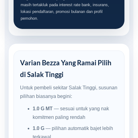
masih tertakluk pada interest rate bank, insurans,
lokasi pendaftaran, promosi bulanan dan profil
pemohon.
Varian Bezza Yang Ramai Pilih
di Salak Tinggi
Untuk pembeli sekitar Salak Tinggi, susunan
pilihan biasanya begini:
1.0 G MT
— sesuai untuk yang nak
komitmen paling rendah
1.0 G
— pilihan automatik bajet lebih
terkawal