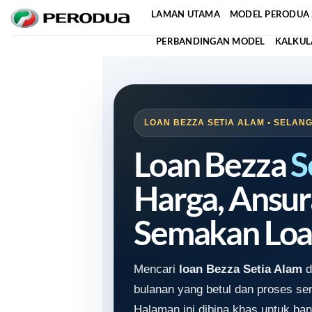
Skip
LAMAN UTAMA
MODEL PERODUA 
to
PERBANDINGAN MODEL
KALKUL
content
LOAN BEZZA SETIA ALAM • SELANG
Loan Bezza
S
Harga, Ansur
Semakan Loa
Mencari
loan Bezza Setia Alam
d
bulanan yang betul dan proses s
Halaman ini dibina khas untuk ban