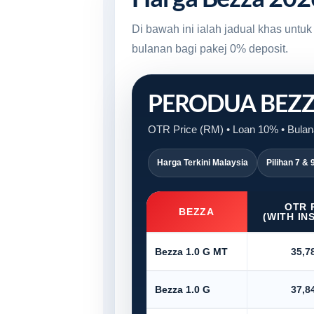
Di bawah ini ialah jadual khas unt
bulanan bagi pakej 0% deposit.
PERODUA BEZ
OTR Price (RM) • Loan 10% • Bulana
Harga Terkini Malaysia
Pilihan 7 & 
OTR 
BEZZA
(WITH IN
Bezza 1.0 G MT
35,7
Bezza 1.0 G
37,8