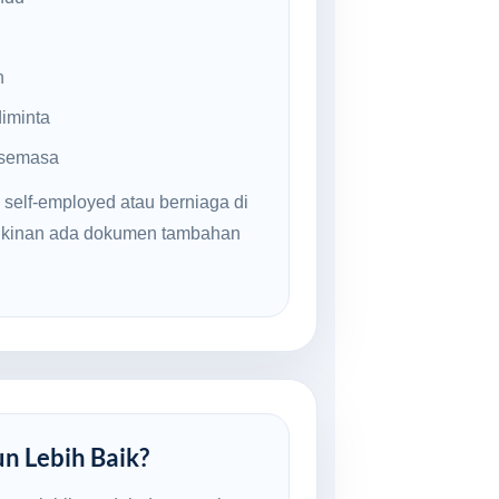
n
iminta
 semasa
 self-employed atau berniaga di
ngkinan ada dokumen tambahan
un Lebih Baik?