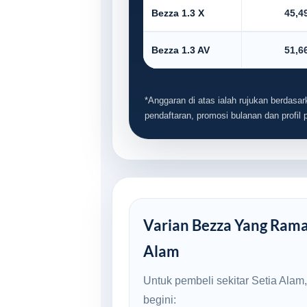
Bezza 1.3 X
45,4
Bezza 1.3 AV
51,6
*Anggaran di atas ialah rujukan berdasark
pendaftaran, promosi bulanan dan profil
Varian Bezza Yang Ramai 
Alam
Untuk pembeli sekitar Setia Alam
begini: