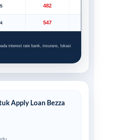
482
5
535
547
4
608
ada interest rate bank, insurans, lokasi
uk Apply Loan Bezza
ndu