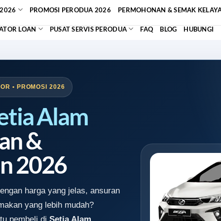
2026
PROMOSI PERODUA 2026
PERMOHONAN & SEMAK KELAY
ATOR LOAN
PUSAT SERVIS PERODUA
FAQ
BLOG
HUBUNGI
OR • PROMOSI 2026
etia Alam
an &
n 2026
engan harga yang jelas, ansuran
emakan yang lebih mudah?
tu pembeli di
Setia Alam,