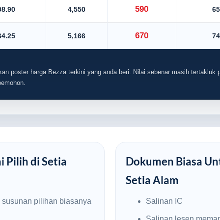
590
98.90
4,550
65
670
64.25
5,166
74
an poster harga Bezza terkini yang anda beri. Nilai sebenar masih tertakluk p
 pemohon.
Pilih di Setia
Dokumen Biasa Unt
Setia Alam
, susunan pilihan biasanya
Salinan IC
Salinan lesen mema