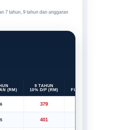
an 7 tahun, 9 tahun dan anggaran
AHUN
9 TAHUN
9 TAHUN
AN (RM)
10% D/P (RM)
FULL LOAN (RM)
379
6
421
401
5
445