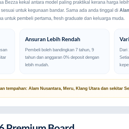
ua Bezza kekal antara model paling praktikal kerana harga le
n sesuai untuk kegunaan bandar. Sama ada anda tinggal di
Ala
ama untuk pembeli pertama, fresh graduate dan keluarga muda.
Ansuran Lebih Rendah
Var
usan
Pembeli boleh bandingkan 7 tahun, 9
Dari
tar
tahun dan anggaran 0% deposit dengan
Setia
lebih mudah.
kepe
uan tempahan:
Alam Nusantara
,
Meru
,
Klang Utara
dan sekitar
Se
6 Premium Board