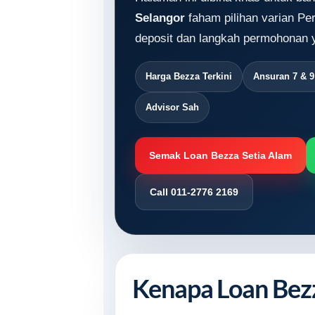
Selangor
faham pilihan varian Pe
deposit dan langkah permohonan y
Harga Bezza Terkini
Ansuran 7 & 
Advisor Sah
Semak Loan Bezza Setia Alam
Call 011-2776 2169
Kenapa Loan Bezz