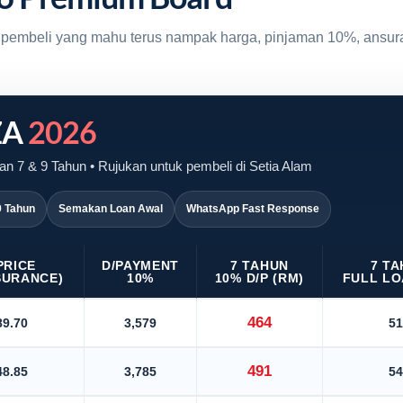
uk pembeli yang mahu terus nampak harga, pinjaman 10%, ansur
ZA
2026
n 7 & 9 Tahun • Rujukan untuk pembeli di Setia Alam
9 Tahun
Semakan Loan Awal
WhatsApp Fast Response
PRICE
D/PAYMENT
7 TAHUN
7 T
SURANCE)
10%
10% D/P (RM)
FULL LO
464
89.70
3,579
51
491
48.85
3,785
54