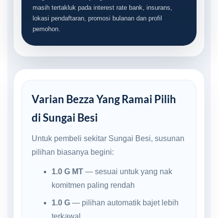
masih tertakluk pada interest rate bank, insurans,
lokasi pendaftaran, promosi bulanan dan profil
pemohon.
Varian Bezza Yang Ramai Pilih
di Sungai Besi
Untuk pembeli sekitar Sungai Besi, susunan
pilihan biasanya begini:
1.0 G MT
— sesuai untuk yang nak
komitmen paling rendah
1.0 G
— pilihan automatik bajet lebih
terkawal