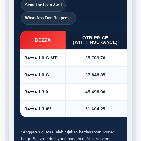
Semakan Loan Awal
WhatsApp Fast Response
OTR PRICE
D/P
BEZZA
(WITH INSURANCE)
Bezza 1.0 G MT
35,789.70
Bezza 1.0 G
37,848.85
Bezza 1.3 X
45,498.90
Bezza 1.3 AV
51,664.25
*Anggaran di atas ialah rujukan berdasarkan poster
harga Bezza terkini yang anda beri. Nilai sebenar