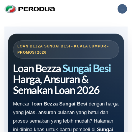
Skip
to
content
LOAN BEZZA SUNGAI BESI • KUALA LUMPUR •
PROMOSI 2026
Loan Bezza
Sungai Besi
Harga, Ansuran &
Semakan Loan 2026
Mencari
loan Bezza Sungai Besi
dengan harga
yang jelas, ansuran bulanan yang betul dan
proses semakan yang lebih mudah? Halaman
ini dibina khas untuk bantu pembeli di
Sungai