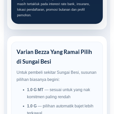
masih tertakluk pada interest rate bank, insurans,
lokasi pendaftaran, promosi bulanan dan profil
pemohon.
Varian Bezza Yang Ramai Pilih
di Sungai Besi
Untuk pembeli sekitar Sungai Besi, susunan
pilihan biasanya begini:
1.0 G MT
— sesuai untuk yang nak
komitmen paling rendah
1.0 G
— pilihan automatik bajet lebih
terkawal