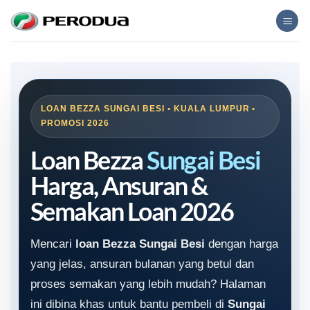
Skip
to
content
LOAN BEZZA SUNGAI BESI • KUALA LUMPUR •
PROMOSI 2026
Loan Bezza
Sungai Besi
Harga, Ansuran &
Semakan Loan 2026
Mencari
loan Bezza Sungai Besi
dengan harga
yang jelas, ansuran bulanan yang betul dan
proses semakan yang lebih mudah? Halaman
ini dibina khas untuk bantu pembeli di
Sungai