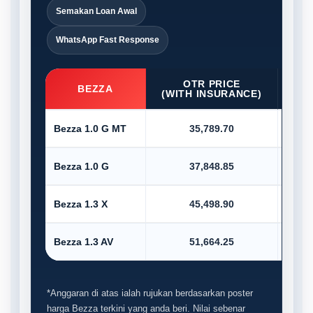
Semakan Loan Awal
WhatsApp Fast Response
OTR PRICE
D/P
BEZZA
(WITH INSURANCE)
Bezza 1.0 G MT
35,789.70
Bezza 1.0 G
37,848.85
Bezza 1.3 X
45,498.90
Bezza 1.3 AV
51,664.25
*Anggaran di atas ialah rujukan berdasarkan poster
harga Bezza terkini yang anda beri. Nilai sebenar