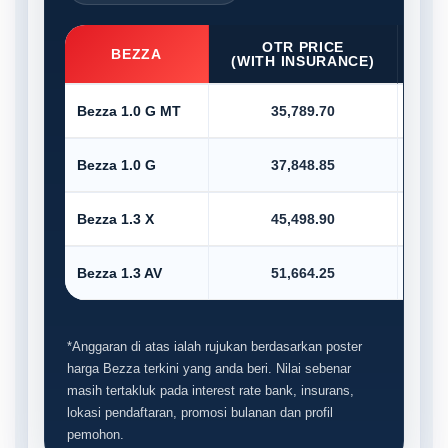
OTR PRICE
D/P
BEZZA
(WITH INSURANCE)
Bezza 1.0 G MT
35,789.70
Bezza 1.0 G
37,848.85
Bezza 1.3 X
45,498.90
Bezza 1.3 AV
51,664.25
*Anggaran di atas ialah rujukan berdasarkan poster
harga Bezza terkini yang anda beri. Nilai sebenar
masih tertakluk pada interest rate bank, insurans,
lokasi pendaftaran, promosi bulanan dan profil
pemohon.