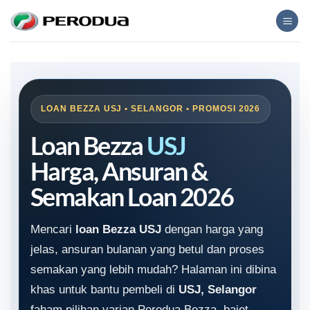
Skip
to
content
LOAN BEZZA USJ • SELANGOR • PROMOSI 2026
Loan Bezza
USJ
Harga, Ansuran &
Semakan Loan 2026
Mencari
loan Bezza USJ
dengan harga yang
jelas, ansuran bulanan yang betul dan proses
semakan yang lebih mudah? Halaman ini dibina
khas untuk bantu pembeli di
USJ, Selangor
faham pilihan varian Perodua Bezza, bajet