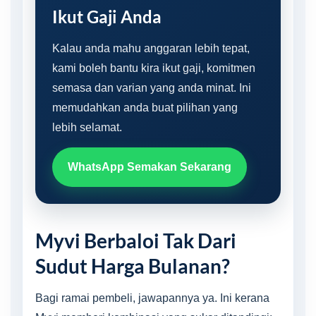
Ikut Gaji Anda
Kalau anda mahu anggaran lebih tepat,
kami boleh bantu kira ikut gaji, komitmen
semasa dan varian yang anda minat. Ini
memudahkan anda buat pilihan yang
lebih selamat.
WhatsApp Semakan Sekarang
Myvi Berbaloi Tak Dari
Sudut Harga Bulanan?
Bagi ramai pembeli, jawapannya ya. Ini kerana