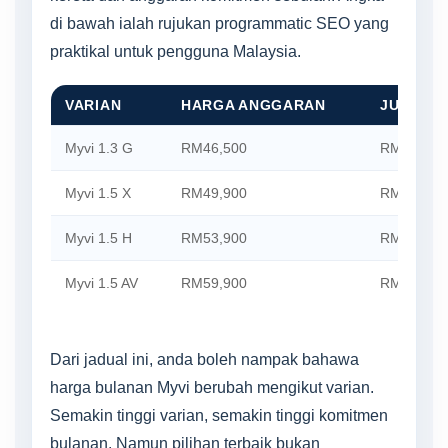
di bawah ialah rujukan programmatic SEO yang
praktikal untuk pengguna Malaysia.
VARIAN
HARGA ANGGARAN
JUMLAH 
Myvi 1.3 G
RM46,500
RM41,850
Myvi 1.5 X
RM49,900
RM44,910
Myvi 1.5 H
RM53,900
RM48,510
Myvi 1.5 AV
RM59,900
RM53,910
Dari jadual ini, anda boleh nampak bahawa
harga bulanan Myvi berubah mengikut varian.
Semakin tinggi varian, semakin tinggi komitmen
bulanan. Namun pilihan terbaik bukan