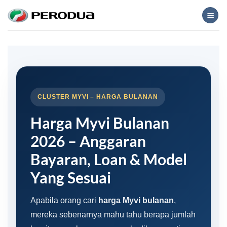
Skip
to
content
CLUSTER MYVI – HARGA BULANAN
Harga Myvi Bulanan
2026 – Anggaran
Bayaran, Loan & Model
Yang Sesuai
Apabila orang cari
harga Myvi bulanan
,
mereka sebenarnya mahu tahu berapa jumlah