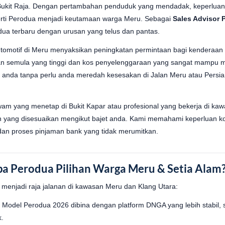
Bukit Raja. Dengan pertambahan penduduk yang mendadak, keperluan 
erti Perodua menjadi keutamaan warga Meru. Sebagai
Sales Advisor 
ua terbaru dengan urusan yang telus dan pantas.
tomotif di Meru menyaksikan peningkatan permintaan bagi kenderaan
alan semula yang tinggi dan kos penyelenggaraan yang sangat mampu m
nda tanpa perlu anda meredah kesesakan di Jalan Meru atau Persiar
m yang menetap di Bukit Kapar atau profesional yang bekerja di kaw
yang disesuaikan mengikut bajet anda. Kami memahami keperluan ko
, dan proses pinjaman bank yang tidak merumitkan.
pa Perodua Pilihan Warga Meru & Setia Alam
menjadi raja jalanan di kawasan Meru dan Klang Utara:
:
Model Perodua 2026 dibina dengan platform DNGA yang lebih stabil, s
k.