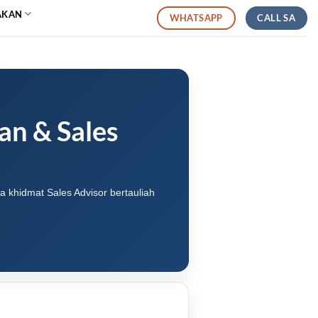
AKAN
CALL SA
WHATSAPP
an & Sales
 khidmat Sales Advisor bertauliah