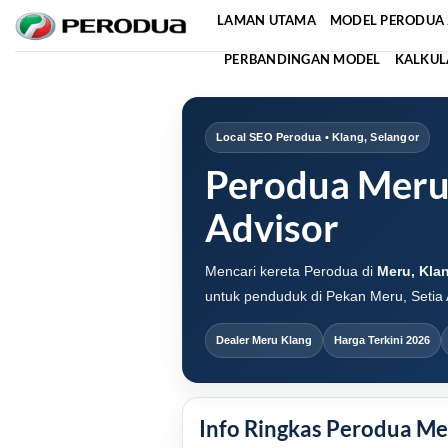
Skip
LAMAN UTAMA
MODEL PERODUA 
to
PERBANDINGAN MODEL
KALKUL
content
Local SEO Perodua • Klang, Selangor
Perodua Meru 
Advisor
Mencari kereta Perodua di
Meru, Kla
untuk penduduk di Pekan Meru, Setia 
Dealer Meru Klang
Harga Terkini 2026
Info Ringkas Perodua Me