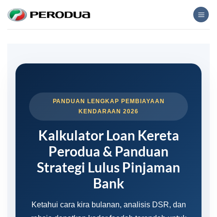
Skip
to
content
PANDUAN LENGKAP PEMBIAYAAN
KENDARAAN 2026
Kalkulator Loan Kereta
Perodua & Panduan
Strategi Lulus Pinjaman
Bank
Ketahui cara kira bulanan, analisis DSR, dan