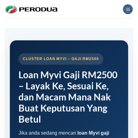
Skip
to
content
CLUSTER LOAN MYVI – GAJI RM2500
Loan Myvi Gaji RM2500
– Layak Ke, Sesuai Ke,
dan Macam Mana Nak
Buat Keputusan Yang
Betul
Jika anda sedang mencari
loan Myvi gaji