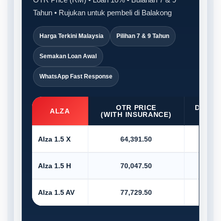
Tahun • Rujukan untuk pembeli di Balakong
Harga Terkini Malaysia
Pilihan 7 & 9 Tahun
Semakan Loan Awal
WhatsApp Fast Response
OTR PRICE
D/PAY
ALZA
(WITH INSURANCE)
10
Alza 1.5 X
64,391.50
6,4
Alza 1.5 H
70,047.50
7,0
Alza 1.5 AV
77,729.50
7,7