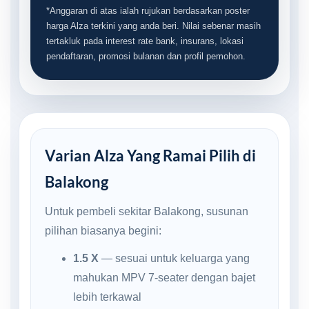
*Anggaran di atas ialah rujukan berdasarkan poster
harga Alza terkini yang anda beri. Nilai sebenar masih
tertakluk pada interest rate bank, insurans, lokasi
pendaftaran, promosi bulanan dan profil pemohon.
Varian Alza Yang Ramai Pilih di
Balakong
Untuk pembeli sekitar Balakong, susunan
pilihan biasanya begini:
1.5 X
— sesuai untuk keluarga yang
mahukan MPV 7-seater dengan bajet
lebih terkawal