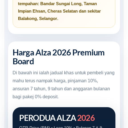
tempahan:
Bandar Sungai Long
,
Taman
Impian Ehsan
,
Cheras Selatan
dan sekitar
Balakong, Selangor
.
Harga Alza 2026 Premium
Board
Di bawah ini ialah jadual khas untuk pembeli yang
mahu terus nampak harga, pinjaman 10%,
ansuran 7 tahun, 9 tahun dan anggaran bulanan
bagi pakej 0% deposit.
PERODUA ALZA
2026
OTR Price (RM) • Loan 10% • Bulanan 7 & 9