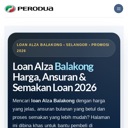
Skip
to
content
LOAN ALZA BALAKONG • SELANGOR • PROMOSI
2026
Loan Alza
Balakong
Harga, Ansuran &
Semakan Loan 2026
Mencari
loan Alza Balakong
dengan harga
yang jelas, ansuran bulanan yang betul dan
proses semakan yang lebih mudah? Halaman
ini dibina khas untuk bantu pembeli di