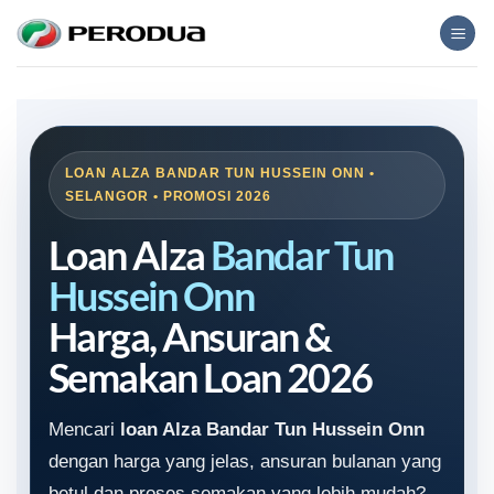
Skip
to
content
LOAN ALZA BANDAR TUN HUSSEIN ONN •
SELANGOR • PROMOSI 2026
Loan Alza
Bandar Tun
Hussein Onn
Harga, Ansuran &
Semakan Loan 2026
Mencari
loan Alza Bandar Tun Hussein Onn
dengan harga yang jelas, ansuran bulanan yang
betul dan proses semakan yang lebih mudah?