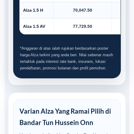
Alza 1.5 H
70,047.50
7,0
Alza 1.5 AV
77,729.50
7,7
*Anggaran di atas ialah rujukan berdasarkan poster
harga Alza terkini yang anda beri. Nilai sebenar masih
tertakluk pada interest rate bank, insurans, lokasi
pendaftaran, promosi bulanan dan profil pemohon.
Varian Alza Yang Ramai Pilih di
Bandar Tun Hussein Onn