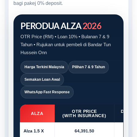
bagi pakej 0% deposit.
PERODUA ALZA
2026
OTR Price (RM) • Loan 10% • Bulanan 7 & 9
Tahun • Rujukan untuk pembeli di Bandar Tun
Hussein Onn
Harga Terkini Malaysia
Pilihan 7 & 9 Tahun
Semakan Loan Awal
WhatsApp Fast Response
OTR PRICE
D/PAY
ALZA
(WITH INSURANCE)
10
Alza 1.5 X
64,391.50
6,4