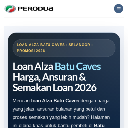
Skip
to
content
LOAN ALZA BATU CAVES • SELANGOR •
PROMOSI 2026
Loan Alza
Batu Caves
Harga, Ansuran &
Semakan Loan 2026
Mencari
loan Alza Batu Caves
dengan harga
yang jelas, ansuran bulanan yang betul dan
proses semakan yang lebih mudah? Halaman
ini dibina khas untuk bantu pembeli di
Batu