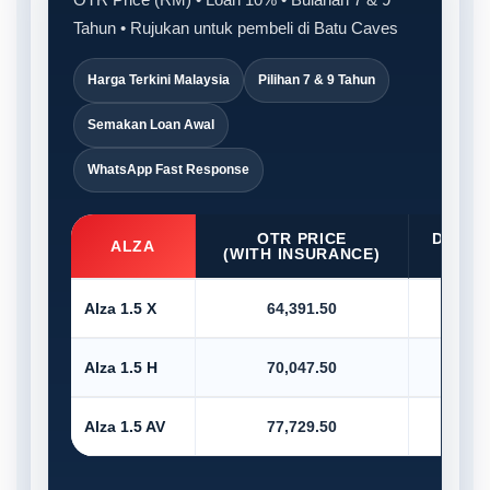
Tahun • Rujukan untuk pembeli di Batu Caves
Harga Terkini Malaysia
Pilihan 7 & 9 Tahun
Semakan Loan Awal
WhatsApp Fast Response
OTR PRICE
D/PAY
ALZA
(WITH INSURANCE)
10
Alza 1.5 X
64,391.50
6,4
Alza 1.5 H
70,047.50
7,0
Alza 1.5 AV
77,729.50
7,7