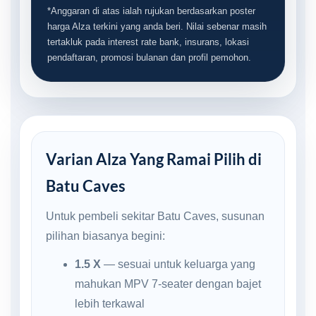
*Anggaran di atas ialah rujukan berdasarkan poster
harga Alza terkini yang anda beri. Nilai sebenar masih
tertakluk pada interest rate bank, insurans, lokasi
pendaftaran, promosi bulanan dan profil pemohon.
Varian Alza Yang Ramai Pilih di
Batu Caves
Untuk pembeli sekitar Batu Caves, susunan
pilihan biasanya begini:
1.5 X
— sesuai untuk keluarga yang
mahukan MPV 7-seater dengan bajet
lebih terkawal