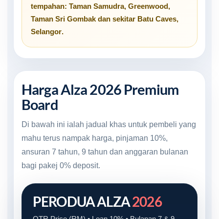
tempahan:
Taman Samudra
,
Greenwood
,
Taman Sri Gombak
dan sekitar
Batu Caves,
Selangor
.
Harga Alza 2026 Premium
Board
Di bawah ini ialah jadual khas untuk pembeli yang
mahu terus nampak harga, pinjaman 10%,
ansuran 7 tahun, 9 tahun dan anggaran bulanan
bagi pakej 0% deposit.
PERODUA ALZA
2026
OTR Price (RM) • Loan 10% • Bulanan 7 & 9