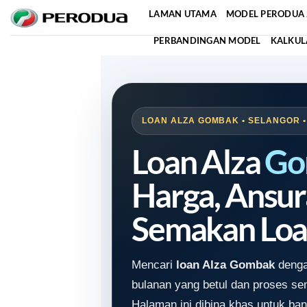
Skip
LAMAN UTAMA
MODEL PERODUA 
to
PERBANDINGAN MODEL
KALKUL
content
LOAN ALZA GOMBAK • SELANGOR •
Loan Alza
Go
Harga, Ansur
Semakan Loa
Mencari
loan Alza Gombak
denga
bulanan yang betul dan proses s
Halaman ini dibina khas untuk ban