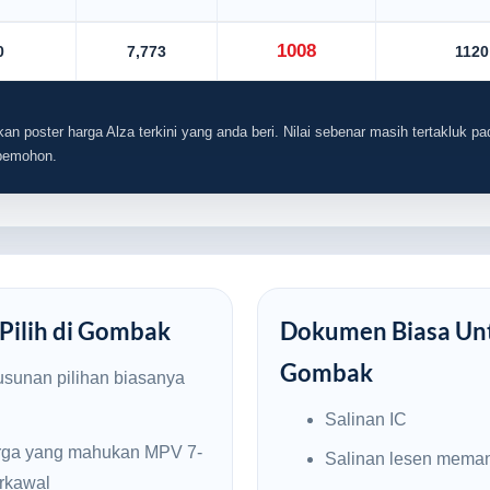
1008
0
7,773
1120
an poster harga Alza terkini yang anda beri. Nilai sebenar masih tertakluk pad
 pemohon.
 Pilih di Gombak
Dokumen Biasa Unt
Gombak
usunan pilihan biasanya
Salinan IC
rga yang mahukan MPV 7-
Salinan lesen mema
erkawal