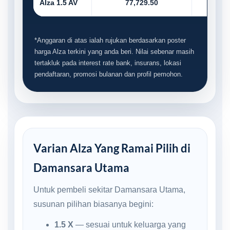
Alza 1.5 AV
77,729.50
7,7
*Anggaran di atas ialah rujukan berdasarkan poster
harga Alza terkini yang anda beri. Nilai sebenar masih
tertakluk pada interest rate bank, insurans, lokasi
pendaftaran, promosi bulanan dan profil pemohon.
Varian Alza Yang Ramai Pilih di
Damansara Utama
Untuk pembeli sekitar Damansara Utama,
susunan pilihan biasanya begini:
1.5 X
— sesuai untuk keluarga yang