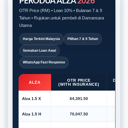
PERODUA ALZA
2026
OTR Price (RM) • Loan 10% • Bulanan 7 & 9
Tahun • Rujukan untuk pembeli di Damansara
Utama
Harga Terkini Malaysia
Pilihan 7 & 9 Tahun
Semakan Loan Awal
WhatsApp Fast Response
OTR PRICE
D/PAY
ALZA
(WITH INSURANCE)
10
Alza 1.5 X
64,391.50
6,4
Alza 1.5 H
70,047.50
7,0