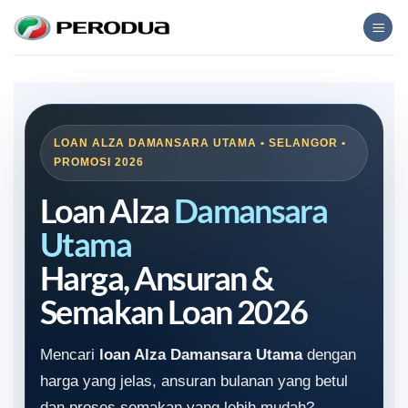
Skip
to
content
LOAN ALZA DAMANSARA UTAMA • SELANGOR •
PROMOSI 2026
Loan Alza
Damansara
Utama
Harga, Ansuran &
Semakan Loan 2026
Mencari
loan Alza Damansara Utama
dengan
harga yang jelas, ansuran bulanan yang betul
dan proses semakan yang lebih mudah?