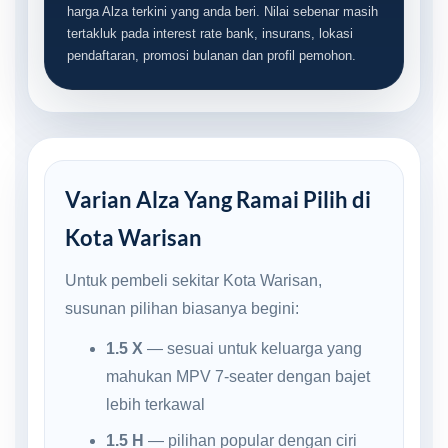
harga Alza terkini yang anda beri. Nilai sebenar masih
tertakluk pada interest rate bank, insurans, lokasi
pendaftaran, promosi bulanan dan profil pemohon.
Varian Alza Yang Ramai Pilih di
Kota Warisan
Untuk pembeli sekitar Kota Warisan,
susunan pilihan biasanya begini:
1.5 X
— sesuai untuk keluarga yang
mahukan MPV 7-seater dengan bajet
lebih terkawal
1.5 H
— pilihan popular dengan ciri