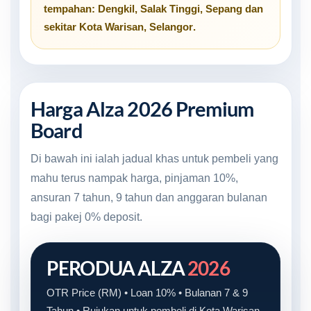
tempahan:
Dengkil
,
Salak Tinggi
,
Sepang
dan
sekitar
Kota Warisan, Selangor
.
Harga Alza 2026 Premium
Board
Di bawah ini ialah jadual khas untuk pembeli yang
mahu terus nampak harga, pinjaman 10%,
ansuran 7 tahun, 9 tahun dan anggaran bulanan
bagi pakej 0% deposit.
PERODUA ALZA
2026
OTR Price (RM) • Loan 10% • Bulanan 7 & 9
Tahun • Rujukan untuk pembeli di Kota Warisan