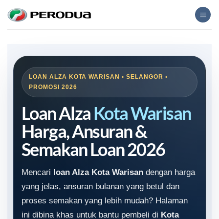
Skip
to
content
LOAN ALZA KOTA WARISAN • SELANGOR •
PROMOSI 2026
Loan Alza
Kota Warisan
Harga, Ansuran &
Semakan Loan 2026
Mencari
loan Alza Kota Warisan
dengan harga
yang jelas, ansuran bulanan yang betul dan
proses semakan yang lebih mudah? Halaman
ini dibina khas untuk bantu pembeli di
Kota