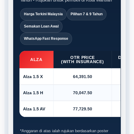
Harga Terkini Malaysia
Pilihan 7 & 9 Tahun
Semakan Loan Awal
WhatsApp Fast Response
OTR PRICE
D/PAY
ALZA
(WITH INSURANCE)
10
Alza 1.5 X
64,391.50
6,4
Alza 1.5 H
70,047.50
7,0
Alza 1.5 AV
77,729.50
7,7
*Anggaran di atas ialah rujukan berdasarkan poster