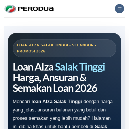
Skip
to
content
LOAN ALZA SALAK TINGGI • SELANGOR •
PROMOSI 2026
Loan Alza
Salak Tinggi
Harga, Ansuran &
Semakan Loan 2026
Mencari
loan Alza Salak Tinggi
dengan harga
yang jelas, ansuran bulanan yang betul dan
proses semakan yang lebih mudah? Halaman
ini dibina khas untuk bantu pembeli di
Salak