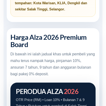
tempahan:
Kota Warisan
,
KLIA
,
Dengkil
dan
sekitar
Salak Tinggi, Selangor
.
Harga Alza 2026 Premium
Board
Di bawah ini ialah jadual khas untuk pembeli yang
mahu terus nampak harga, pinjaman 10%,
ansuran 7 tahun, 9 tahun dan anggaran bulanan
bagi pakej 0% deposit.
PERODUA ALZA
2026
OTR Price (RM) • Loan 10% • Bulanan 7 & 9
Tahun • Rujukan untuk pembeli di Salak Tinggi