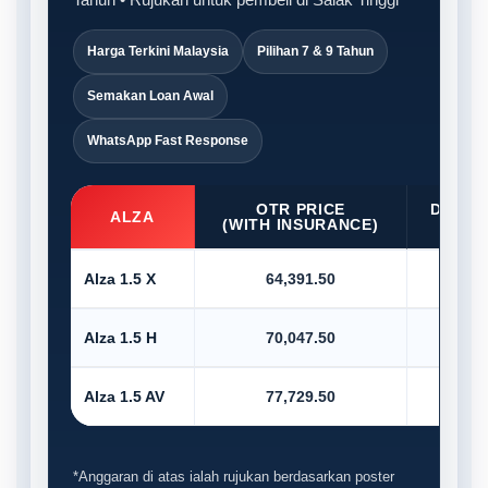
Harga Terkini Malaysia
Pilihan 7 & 9 Tahun
Semakan Loan Awal
WhatsApp Fast Response
OTR PRICE
D/PAY
ALZA
(WITH INSURANCE)
10
Alza 1.5 X
64,391.50
6,4
Alza 1.5 H
70,047.50
7,0
Alza 1.5 AV
77,729.50
7,7
*Anggaran di atas ialah rujukan berdasarkan poster