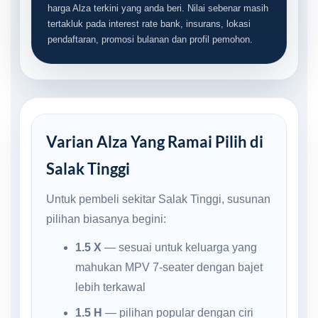
harga Alza terkini yang anda beri. Nilai sebenar masih
tertakluk pada interest rate bank, insurans, lokasi
pendaftaran, promosi bulanan dan profil pemohon.
Varian Alza Yang Ramai Pilih di
Salak Tinggi
Untuk pembeli sekitar Salak Tinggi, susunan
pilihan biasanya begini:
1.5 X
— sesuai untuk keluarga yang
mahukan MPV 7-seater dengan bajet
lebih terkawal
1.5 H
— pilihan popular dengan ciri