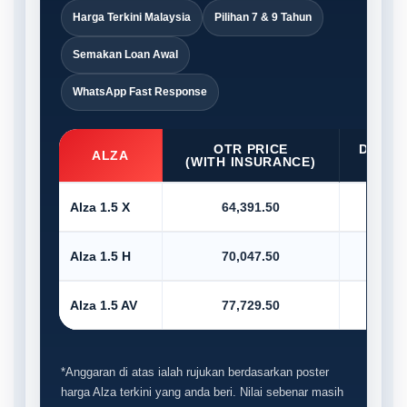
Harga Terkini Malaysia
Pilihan 7 & 9 Tahun
Semakan Loan Awal
WhatsApp Fast Response
OTR PRICE
D/PAY
ALZA
(WITH INSURANCE)
10
Alza 1.5 X
64,391.50
6,4
Alza 1.5 H
70,047.50
7,0
Alza 1.5 AV
77,729.50
7,7
*Anggaran di atas ialah rujukan berdasarkan poster
harga Alza terkini yang anda beri. Nilai sebenar masih