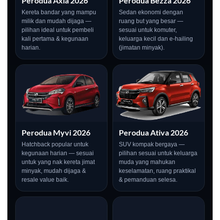
Perodua Axia 2026
Perodua Bezza 2026
Kereta bandar yang mampu
Sedan ekonomi dengan
milik dan mudah dijaga —
ruang but yang besar —
pilihan ideal untuk pembeli
sesuai untuk komuter,
kali pertama & kegunaan
keluarga kecil dan e-hailing
harian.
(jimatan minyak).
Perodua Myvi 2026
Perodua Ativa 2026
Hatchback popular untuk
SUV kompak bergaya —
kegunaan harian — sesuai
pilihan sesuai untuk keluarga
untuk yang nak kereta jimat
muda yang mahukan
minyak, mudah dijaga &
keselamatan, ruang praktikal
resale value baik.
& pemanduan selesa.