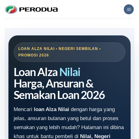
Skip
to
content
LOAN ALZA NILAI • NEGERI SEMBILAN •
PROMOSI 2026
Loan Alza
Nilai
Harga, Ansuran &
Semakan Loan 2026
Mencari
loan Alza Nilai
dengan harga yang
jelas, ansuran bulanan yang betul dan proses
semakan yang lebih mudah? Halaman ini dibina
khas untuk bantu pembeli di
Nilai, Negeri