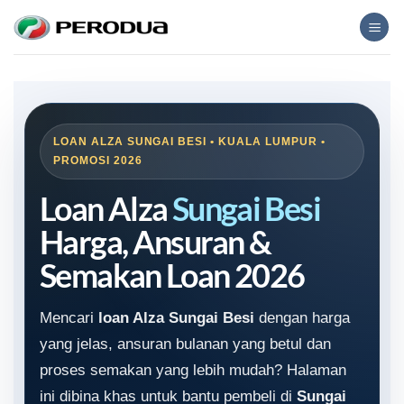
Skip
to
content
LOAN ALZA SUNGAI BESI • KUALA LUMPUR •
PROMOSI 2026
Loan Alza
Sungai Besi
Harga, Ansuran &
Semakan Loan 2026
Mencari
loan Alza Sungai Besi
dengan harga
yang jelas, ansuran bulanan yang betul dan
proses semakan yang lebih mudah? Halaman
ini dibina khas untuk bantu pembeli di
Sungai