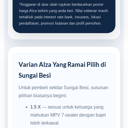
*Anggaran di atas ialah rujukan berdasarkan poster
harga Alza terkini yang anda beri. Nilai sebenar masih
tertakluk pada interest rate bank, insurans, lokasi
pendaftaran, promosi bulanan dan profil pemohon.
Varian Alza Yang Ramai Pilih di
Sungai Besi
Untuk pembeli sekitar Sungai Besi, susunan
pilihan biasanya begini:
1.5 X
— sesuai untuk keluarga yang
mahukan MPV 7-seater dengan bajet
lebih terkawal