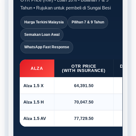
Tahun • Rujukan untuk pembeli di Sungai Besi
Harga Terkini Malaysia
Pilihan 7 & 9 Tahun
Semakan Loan Awal
WhatsApp Fast Response
OTR PRICE
D/PAY
ALZA
(WITH INSURANCE)
10
Alza 1.5 X
64,391.50
6,4
Alza 1.5 H
70,047.50
7,0
Alza 1.5 AV
77,729.50
7,7