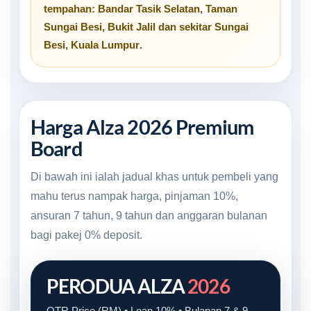
tempahan:
Bandar Tasik Selatan
,
Taman
Sungai Besi
,
Bukit Jalil
dan sekitar
Sungai
Besi, Kuala Lumpur
.
Harga Alza 2026 Premium
Board
Di bawah ini ialah jadual khas untuk pembeli yang
mahu terus nampak harga, pinjaman 10%,
ansuran 7 tahun, 9 tahun dan anggaran bulanan
bagi pakej 0% deposit.
PERODUA ALZA
2026
OTR Price (RM) • Loan 10% • Bulanan 7 & 9