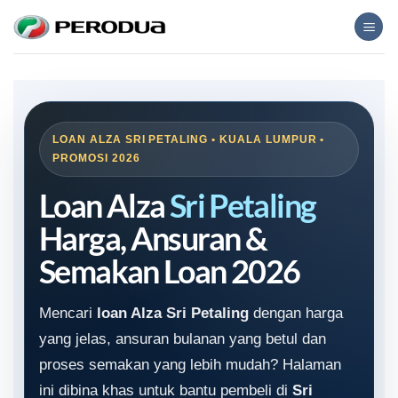
Skip
to
content
LOAN ALZA SRI PETALING • KUALA LUMPUR •
PROMOSI 2026
Loan Alza
Sri Petaling
Harga, Ansuran &
Semakan Loan 2026
Mencari
loan Alza Sri Petaling
dengan harga
yang jelas, ansuran bulanan yang betul dan
proses semakan yang lebih mudah? Halaman
ini dibina khas untuk bantu pembeli di
Sri