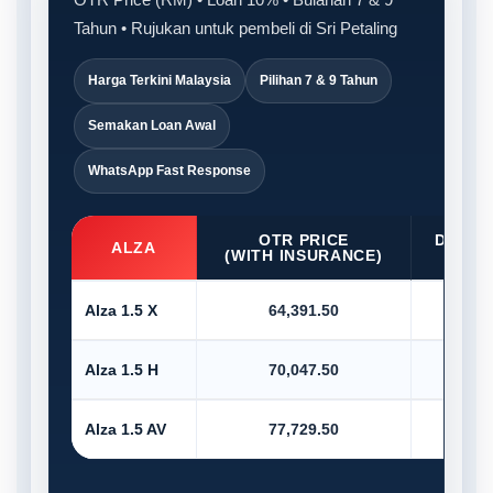
Tahun • Rujukan untuk pembeli di Sri Petaling
Harga Terkini Malaysia
Pilihan 7 & 9 Tahun
Semakan Loan Awal
WhatsApp Fast Response
OTR PRICE
D/PAY
ALZA
(WITH INSURANCE)
10
Alza 1.5 X
64,391.50
6,4
Alza 1.5 H
70,047.50
7,0
Alza 1.5 AV
77,729.50
7,7