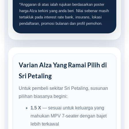
*Anggaran di atas ialah rujukan berdasarkan poster
harga Alza terkini yang anda beri. Nilai sebenar masih
tertakluk pada interest rate bank, insurans, lokasi
pendaftaran, promosi bulanan dan profil pemohon.
Varian Alza Yang Ramai Pilih di
Sri Petaling
Untuk pembeli sekitar Sri Petaling, susunan
pilihan biasanya begini:
1.5 X
— sesuai untuk keluarga yang
mahukan MPV 7-seater dengan bajet
lebih terkawal