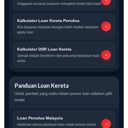
›
Anggaran ansuran bulanan mengikut model dan bajet
Kalkulator Loan Kereta Perodua
›
Kira bayaran bulanan dengan lebih mudah sebelum
apply loan
Kalkulator DSR Loan Kereta
›
Semak nisbah komitmen dan peluang kelulusan loan
anda
Panduan Loan Kereta
Untuk pembeli yang mahu faham proses loan sebelum pilih
model.
Loan Perodua Malaysia
›
Halaman utama panduan loan untuk semua model