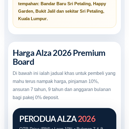
tempahan:
Bandar Baru Sri Petaling
,
Happy
Garden
,
Bukit Jalil
dan sekitar
Sri Petaling,
Kuala Lumpur
.
Harga Alza 2026 Premium
Board
Di bawah ini ialah jadual khas untuk pembeli yang
mahu terus nampak harga, pinjaman 10%,
ansuran 7 tahun, 9 tahun dan anggaran bulanan
bagi pakej 0% deposit.
PERODUA ALZA
2026
OTR Price (RM) • Loan 10% • Bulanan 7 & 9