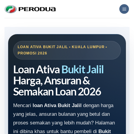
Skip
to
content
LOAN ATIVA BUKIT JALIL • KUALA LUMPUR •
PROMOSI 2026
Loan Ativa
Bukit Jalil
Harga, Ansuran &
Semakan Loan 2026
Mencari
loan Ativa Bukit Jalil
dengan harga
yang jelas, ansuran bulanan yang betul dan
proses semakan yang lebih mudah? Halaman
ini dibina khas untuk bantu pembeli di
Bukit