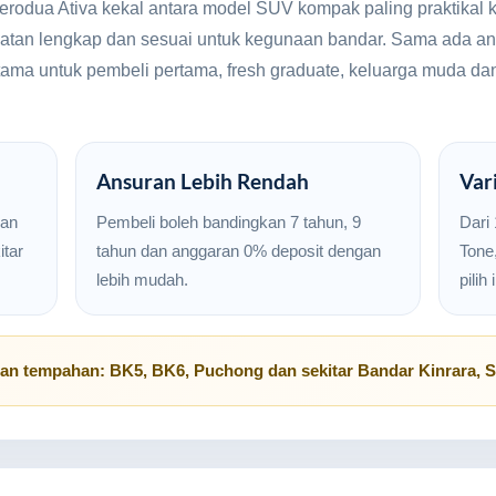
Perodua Ativa kekal antara model SUV kompak paling praktikal
amatan lengkap dan sesuai untuk kegunaan bandar. Sama ada an
an utama untuk pembeli pertama, fresh graduate, keluarga mud
Ansuran Lebih Rendah
Var
san
Pembeli boleh bandingkan 7 tahun, 9
Dari
tar
tahun dan anggaran 0% deposit dengan
Tone
lebih mudah.
pilih
uan tempahan:
BK5
,
BK6
,
Puchong
dan sekitar
Bandar Kinrara, 