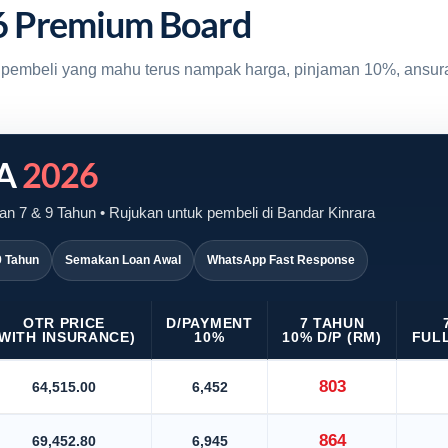
6 Premium Board
uk pembeli yang mahu terus nampak harga, pinjaman 10%, ansur
VA
2026
n 7 & 9 Tahun • Rujukan untuk pembeli di Bandar Kinrara
9 Tahun
Semakan Loan Awal
WhatsApp Fast Response
OTR PRICE
D/PAYMENT
7 TAHUN
(WITH INSURANCE)
10%
10% D/P (RM)
FULL
803
64,515.00
6,452
864
69,452.80
6,945