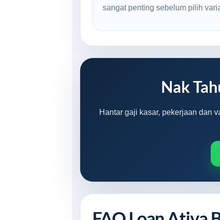
sangat penting sebelum pilih varian
Nak Tah
Hantar gaji kasar, pekerjaan dan 
FAQ Loan Ativa B