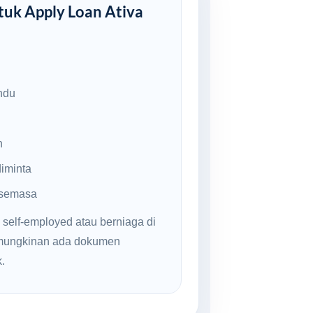
uk Apply Loan Ativa
ndu
n
iminta
 semasa
 self-employed atau berniaga di
kemungkinan ada dokumen
.