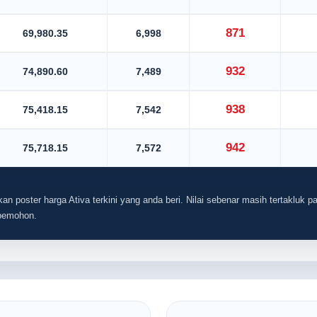
871
69,980.35
6,998
932
74,890.60
7,489
938
75,418.15
7,542
942
75,718.15
7,572
an poster harga Ativa terkini yang anda beri. Nilai sebenar masih tertakluk pa
 pemohon.