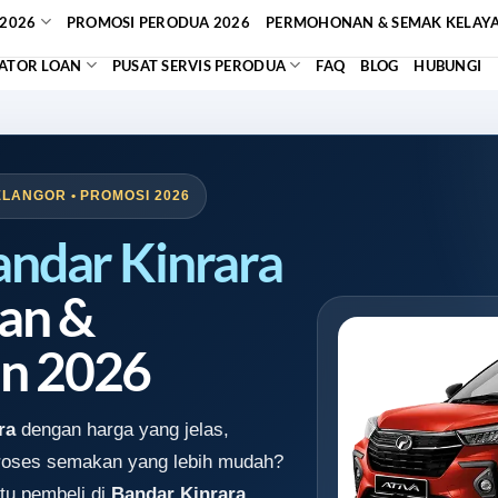
2026
PROMOSI PERODUA 2026
PERMOHONAN & SEMAK KELAY
ATOR LOAN
PUSAT SERVIS PERODUA
FAQ
BLOG
HUBUNGI
ELANGOR • PROMOSI 2026
andar Kinrara
an &
n 2026
ra
dengan harga yang jelas,
proses semakan yang lebih mudah?
tu pembeli di
Bandar Kinrara,