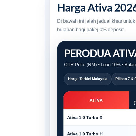
Harga Ativa 202
Di bawah ini ialah jadual khas unt
bulanan bagi pakej 0% deposit.
PERODUA ATI
OTR Price (RM) • Loan 10% • Bulana
Harga Terkini Malaysia
Pilihan 7 & 
ATIVA
Ativa 1.0 Turbo X
Ativa 1.0 Turbo H