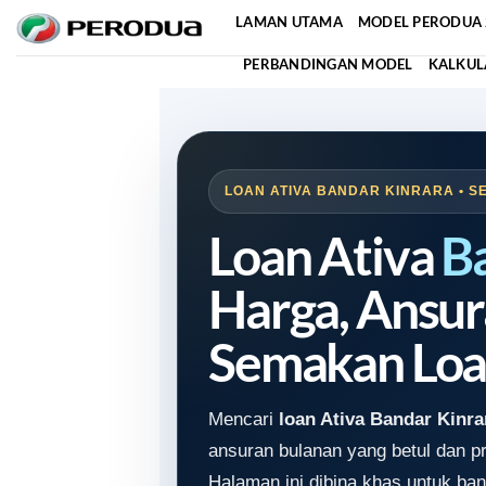
Skip
LAMAN UTAMA
MODEL PERODUA 
to
PERBANDINGAN MODEL
KALKUL
content
LOAN ATIVA BANDAR KINRARA • S
Loan Ativa
B
Harga, Ansur
Semakan Loa
Mencari
loan Ativa Bandar Kinra
ansuran bulanan yang betul dan 
Halaman ini dibina khas untuk ban