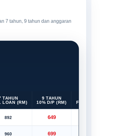
an 7 tahun, 9 tahun dan anggaran
7 TAHUN
9 TAHUN
9 TAHUN
 LOAN (RM)
10% D/P (RM)
FULL LOAN (RM)
649
892
721
699
960
776