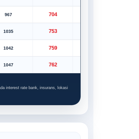
704
967
782
753
1035
837
759
1042
843
762
1047
846
da interest rate bank, insurans, lokasi