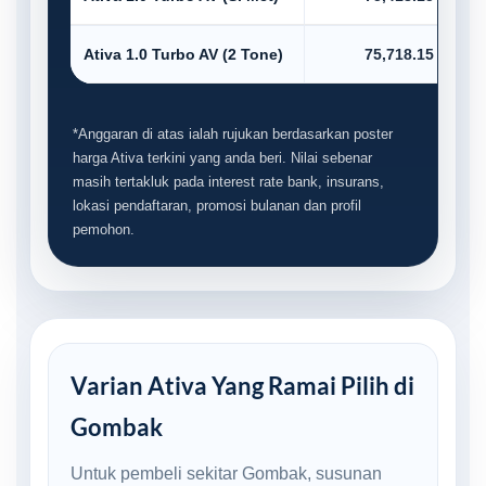
Ativa 1.0 Turbo AV (2 Tone)
75,718.15
*Anggaran di atas ialah rujukan berdasarkan poster
harga Ativa terkini yang anda beri. Nilai sebenar
masih tertakluk pada interest rate bank, insurans,
lokasi pendaftaran, promosi bulanan dan profil
pemohon.
Varian Ativa Yang Ramai Pilih di
Gombak
Untuk pembeli sekitar Gombak, susunan