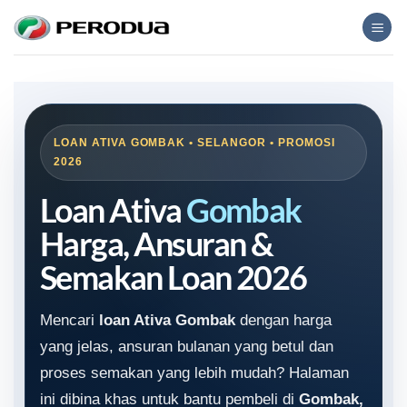
Skip
to
content
LOAN ATIVA GOMBAK • SELANGOR • PROMOSI
2026
Loan Ativa
Gombak
Harga, Ansuran &
Semakan Loan 2026
Mencari
loan Ativa Gombak
dengan harga
yang jelas, ansuran bulanan yang betul dan
proses semakan yang lebih mudah? Halaman
ini dibina khas untuk bantu pembeli di
Gombak,